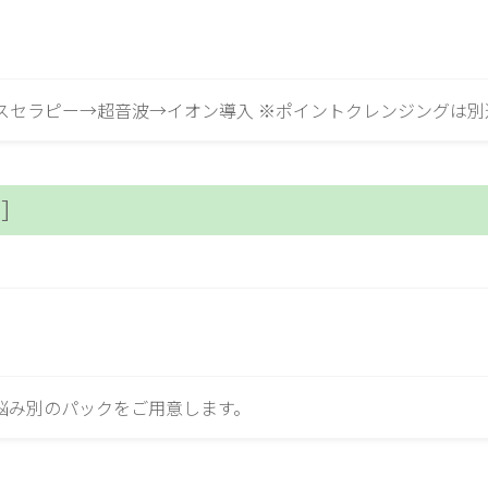
セラピー→超音波→イオン導入 ※ポイントクレンジングは別途
ン］
悩み別のパックをご用意します。