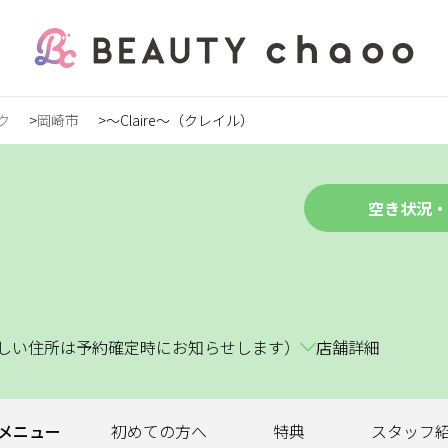
ク
岡崎市
～Claire～（クレイル）
の方
録
空き状況・
ステ
詳しい住所は予約確定時にお知らせします）
店舗詳細
ンズ
メニュー
初めての
方へ
特典
スタッフ