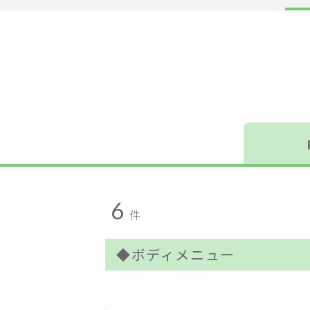
サービス
大人女子トピック
ランキング
サポート
よくある質問
利用規約
プライバシーポリシー
サイトマップ
6
件
運営会社
お知らせ
◆ボディメニュー
お問い合わせ