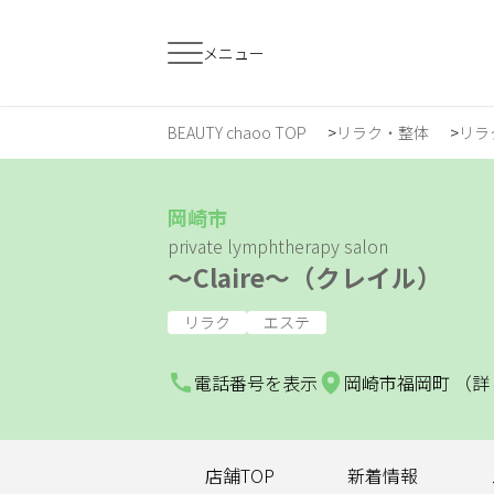
メニュー
BEAUTY chaoo TOP
リラク・整体
リラ
すでに会員の方
はじめてご利用
ログイン
新規会員登
岡崎市
private lymphtherapy salon
～Claire～（クレイル）
ジャンルで探す
リラク
エステ
ヘア・メイク
ネイル・まつげ
エ
電話番号を表示
岡崎市福岡町 （
スクール・
リラク・整体
メ
トレーニング
店舗TOP
新着情報