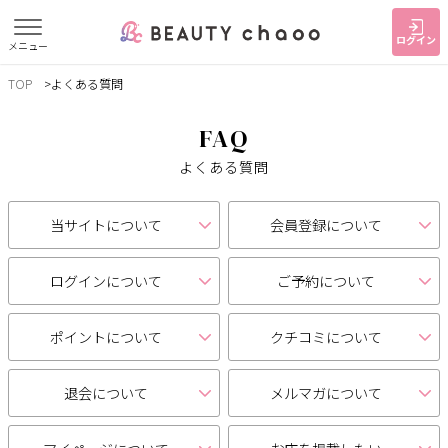
ログイン
メニュー
TOP
よくある質問
すでに会員の方
はじめてご利用の方
ログイン
新規会員登録
FAQ
よくある質問
ジャンルで探す
当サイトについて
会員登録について
ヘア・メイク
ネイル・まつげ
エステ
ログインについて
ご予約について
リラク・整体
スクール・
メンズ
トレーニング
ポイントについて
クチコミについて
サービス
退会について
メルマガについて
大人女子トピック
ランキング