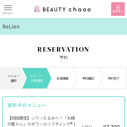
ログイン
メニュー
ReLien
すでに会員の方
はじめてご利用の方
ログイン
新規会員登録
RESERVATION
ジャンルで探す
予約
ヘア・メイク
ネイル・まつげ
エステ
メニュー
スタッフ・
会員情報
予約確認
予約完了
選択
日時選択
リラク・整体
スクール・
メンズ
トレーニング
選択中のメニュー
サービス
【初回限定】シワ・たるみへ！「お顔
大人女子トピック
ランキング
の筋トレ」☆ボワールリフティング® 1
¥7,700
120分