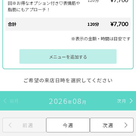
回※お得なオプション付き♡表情筋や
脂肪にもアプローチ！
サポート
¥7,700
合計
120分
よくある質問
利用規約
プライバシーポリシー
サイトマップ
※表示の金額・時間は目安です
運営会社
お知らせ
お問い合わせ
メニューを追加する
掲載店様
ご希望の来店日時を選択してください
掲載のご案内
掲載の申込み
掲載店様ログイン
2026
08
前月
次月
年
月
前週
今週
次週
閉じる