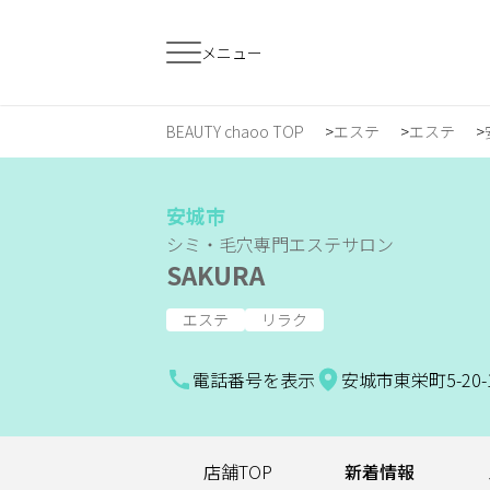
メニュー
BEAUTY chaoo TOP
エステ
エステ
すでに会員の方
はじめてご利用
ログイン
新規会員登
安城市
シミ・毛穴専門エステサロン
SAKURA
ジャンルで探す
エステ
リラク
ヘア・メイク
ネイル・まつげ
エ
電話番号を表示
安城市東栄町5-20
スクール・
リラク・整体
メ
トレーニング
店舗TOP
新着情報