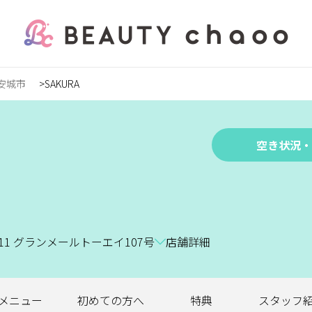
安城市
SAKURA
の方
録
空き状況・
ステ
-11 グランメールトーエイ107号
店舗詳細
ンズ
メニュー
初めての
方へ
特典
スタッフ