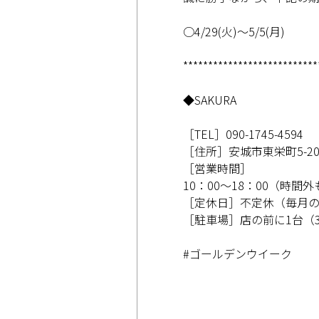
掲載店様
○4/29(火)～5/5(月)
掲載のご案内
掲載の申込み
***************************
掲載店様ログイン
◆SAKURA
［TEL］090-1745-4594
閉じる
［住所］安城市東栄町5-20
［営業時間］
10：00～18：00（時間
［定休日］不定休（毎月の
［駐車場］店の前に1台（
#ゴールデンウイーク