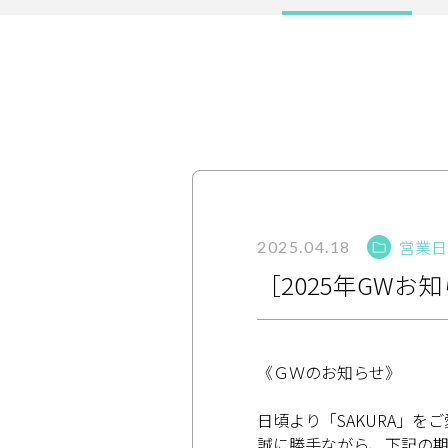
サービス
大人女子トピック
ランキング
サポート
営業日
よくある質問
利用規約
2025.04.18
［2025年GWお
プライバシーポリシー
サイトマップ
運営会社
お知らせ
お問い合わせ
《ＧＷのお知らせ》
日頃より「SAKURA」
誠に勝手ながら、下記の