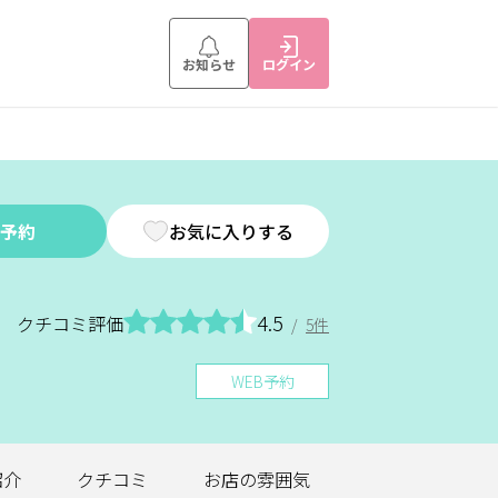
お知らせ
ログイン
予約
お気に入りする
4.5
クチコミ評価
/
5件
WEB予約
紹介
クチコミ
お店の
雰囲気