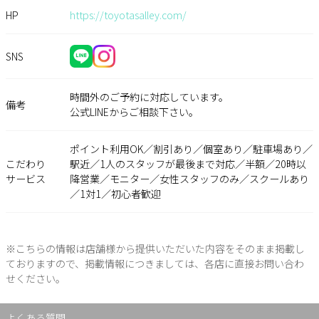
HP
https://toyotasalley.com/
SNS
時間外のご予約に対応しています。
備考
公式LINEからご相談下さい。
ポイント利用OK／割引あり／個室あり／駐車場あり／
こだわり
駅近／1人のスタッフが最後まで対応／半額／20時以
サービス
降営業／モニター／女性スタッフのみ／スクールあり
／1対1／初心者歓迎
※こちらの情報は店舗様から提供いただいた内容をそのまま掲載し
ておりますので、掲載情報につきましては、各店に直接お問い合わ
せください。
よくある質問