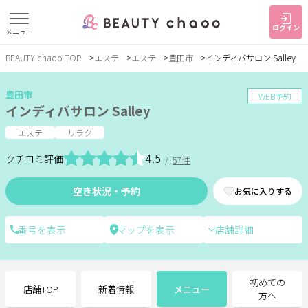
ログイン
メニュー
BEAUTY chaoo TOP
エステ
エステ
豊田市
インディバサロン Salley
すでに会員の方
はじめてご利用の方
ログイン
新規会員登録
豊田市
WEB予約
インディバサロン Salley
ジャンルで探す
エステ
リラク
4.5
クチコミ評価
/
57件
ヘア・メイク
ネイル・まつげ
エステ
空き状況・予約
お気に入りする
リラク・整体
スクール・
メンズ
トレーニング
店舗詳細
サービス
初めての
店舗TOP
新着情報
メニュー
大人女子トピック
ランキング
方へ