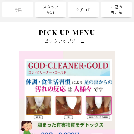
スタッフ
お店の
特典
クチコミ
紹介
雰囲気
サポート
よくある質問
利用規約
PICK UP MENU
プライバシーポリシー
サイトマップ
ピックアップメニュー
運営会社
お知らせ
お問い合わせ
掲載店様
掲載のご案内
掲載の申込み
掲載店様ログイン
閉じる