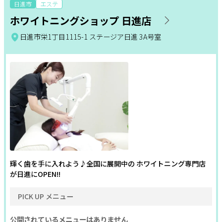
日進市
エステ
ホワイトニングショップ 日進店
更年期
温活
姿勢改善
サポート
日進市栄1丁目1115-1 ステージア日進 3A号室
よくある質問
耳つぼ
利用規約
ヘッドケア
足つぼ
プライバシーポリシー
サイトマップ
小顔・コルギ
美白
フェムケア
運営会社
お知らせ
お問い合わせ
フェイシャル
ボディ
バスト
脱毛
ブライダル
ホワイトニング
掲載店様
スカルプケア
オールハンド
エイジングケア
掲載のご案内
掲載の申込み
掲載店様ログイン
毛穴
セルフエステ
シェービング
輝く歯を手に入れよう♪全国に展開中の ホワイトニング専門店
が日進にOPEN!!
角質・ピーリング
シミ・しわ
ハリ・つや
PICK UP メニュー
閉じる
二の腕・ハミ肉
太もも・ヒップ
ボディメイク
公開されているメニューはありません