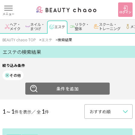
ログイン
メニュー
絞り込み
ヘア・
ネイル・
リラク・
スクール・
メ
すでに会員の方
エステ
はじめてご利用の方
メイク
まつげ
整体
トレーニング
エリア
ログイン
新規会員登録
BEAUTY chaoo TOP
エステ
検索結果
岡崎・幸田
エステの検索結果
安城
刈谷・知立
・蒲郡
ジャンルで探す
絞り込み条件
西尾
豊田・みよし
碧南・高浜
その他
ヘア・メイク
ネイル・まつげ
エステ
豊明・大府・知多・
その他
東浦
条件を追加
リラク・整体
スクール・
メンズ
トレーニング
エステメニュー
1～1
1
件を表示／ 全
件
サービス
整体
アロマ・リンパ
フットケア
大人女子トピック
ランキング
ダイエット
もみほぐし
インナーケア