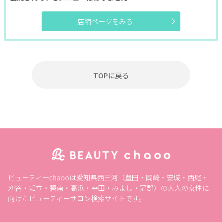
肩・背中・膝
産前・産後
育毛・発毛
店舗ページをみる
エステポイント対象
条件
TOPに戻る
ポイント利用OK
割引あり
個室あり
女性専用
現金払いのみ
キャッシュレスOK
駐車場あり
駅近
24H営業
成人式
1人のスタッフが最後まで対応
メンズにおすすめ
ペア施術OK
予約なしOK
半額
20時以降営業
モニター
女性スタッフのみ
キッズルーム
キッズメニュー
子ども向け
スクールあり
ビューティーchaooは愛知県西三河（豊田・岡崎・安城・西尾・
バリアフリー
メンズ専門
24時間営業
出張・訪問
刈谷・知立・碧南・高浜・幸田・みよし・蒲郡）の大人の女性に
向けたビューティーサロン検索サイトです。
入会金無料
体験あり
1対1
少人数
資格取得支援
初心者歓迎
1day
オンライン