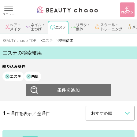
ログイン
メニュー
絞り込み
ヘア・
ネイル・
リラク・
スクール・
メ
すでに会員の方
エステ
はじめてご利用の方
メイク
まつげ
整体
トレーニング
エリア
ログイン
新規会員登録
BEAUTY chaoo TOP
エステ
検索結果
岡崎・幸田
エステの検索結果
安城
刈谷・知立
・蒲郡
ジャンルで探す
絞り込み条件
西尾
豊田・みよし
碧南・高浜
エステ
西尾
ヘア・メイク
ネイル・まつげ
エステ
豊明・大府・知多・
その他
東浦
条件を追加
リラク・整体
スクール・
メンズ
トレーニング
エステメニュー
1～8
8
件を表示／ 全
件
サービス
整体
アロマ・リンパ
フットケア
大人女子トピック
ランキング
ダイエット
もみほぐし
インナーケア