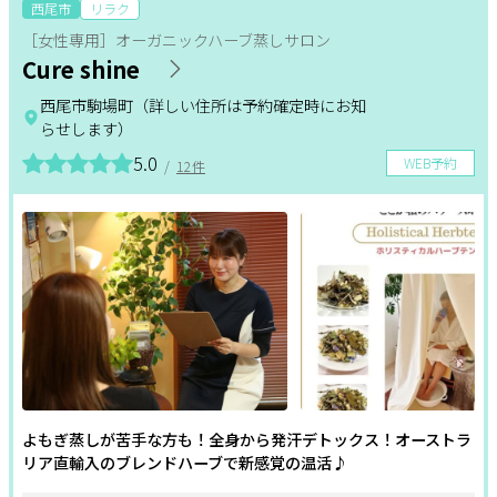
西尾市
リラク
［女性専用］オーガニックハーブ蒸しサロン
更年期
温活
姿勢改善
サポート
Cure shine
よくある質問
耳つぼ
利用規約
ヘッドケア
足つぼ
西尾市駒場町（詳しい住所は予約確定時にお知
プライバシーポリシー
らせします）
サイトマップ
小顔・コルギ
美白
フェムケア
運営会社
5.0
お知らせ
WEB予約
/
12件
お問い合わせ
フェイシャル
ボディ
バスト
脱毛
ブライダル
ホワイトニング
掲載店様
スカルプケア
オールハンド
エイジングケア
掲載のご案内
掲載の申込み
掲載店様ログイン
毛穴
セルフエステ
シェービング
角質・ピーリング
シミ・しわ
ハリ・つや
よもぎ蒸しが苦手な方も！全身から発汗デトックス！オーストラ
閉じる
リア直輸入のブレンドハーブで新感覚の温活♪
二の腕・ハミ肉
太もも・ヒップ
ボディメイク