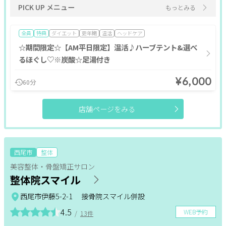
PICK UP メニュー
もっとみる
肩・背中・膝
産前・産後
育毛・発毛
全員
特典
ダイエット
更年期
温活
ヘッドケア
エステポイント対象
☆期間限定☆【AM平日限定】温活♪ハーブテント&選べ
るほぐし♡※炭酸☆足湯付き
条件
¥6,000
60分
ポイント利用OK
割引あり
個室あり
女性専用
店舗ページをみる
現金払いのみ
キャッシュレスOK
駐車場あり
駅近
24H営業
成人式
1人のスタッフが最後まで対応
メンズにおすすめ
ペア施術OK
予約なしOK
半額
西尾市
整体
20時以降営業
モニター
女性スタッフのみ
美容整体・骨盤矯正サロン
キッズルーム
キッズメニュー
子ども向け
スクールあり
整体院スマイル
バリアフリー
メンズ専門
24時間営業
出張・訪問
西尾市伊藤5-2-1 接骨院スマイル併設
入会金無料
体験あり
1対1
少人数
資格取得支援
4.5
WEB予約
/
13件
初心者歓迎
1day
オンライン