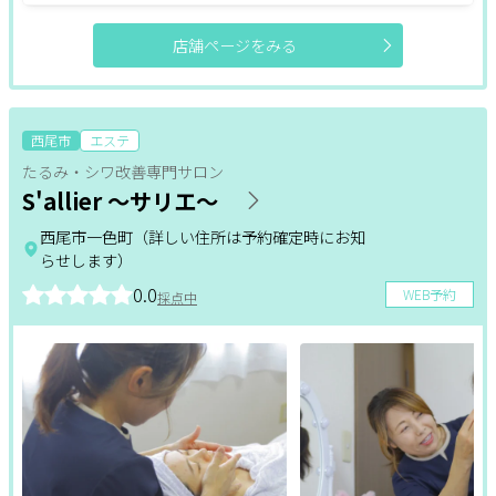
店舗ページをみる
西尾市
エステ
たるみ・シワ改善専門サロン
S'allier ～サリエ～
西尾市一色町（詳しい住所は予約確定時にお知
らせします）
0.0
WEB予約
採点中