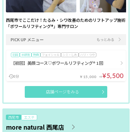
西尾市でここだけ！たるみ・シワ改善のためのリフトアップ施術
「ボワールリフティング®」専門サロン
PICK UP メニュー
もっとみる
初回
半額割
特典
フェイシャル
シミ・しわ
ハリ・つや
【初回】美顔コース♡ボワールリフティング® 1回
¥5,500
0分
￥15,000
店舗ページをみる
西尾市
エステ
more natural 西尾店