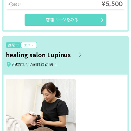
¥5,500
60分
店舗ページをみる
西尾市
エステ
healing salon Lupinus
西尾市八ツ面町猿待69-1