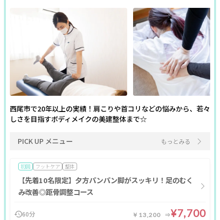
フリーワード
閉じる
西尾市で20年以上の実績！肩こりや首コリなどの悩みから、若々
しさを目指すボディメイクの美建整体まで☆
クリア
絞り込む
PICK UP メニュー
もっとみる
初回
フットケア
整体
【先着10名限定】夕方パンパン脚がスッキリ！足のむく
み改善◎距骨調整コース
¥7,700
60分
￥13,200