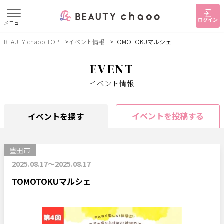
ログイン
メニュー
BEAUTY chaoo TOP
イベント情報
TOMOTOKUマルシェ
すでに会員の方
はじめてご利用の方
ログイン
新規会員登録
EVENT
イベント情報
ジャンルで探す
イベントを投稿する
イベントを探す
ヘア・メイク
ネイル・まつげ
エステ
豊田市
リラク・整体
スクール・
メンズ
トレーニング
2025.08.17～2025.08.17
TOMOTOKUマルシェ
サービス
大人女子トピック
ランキング