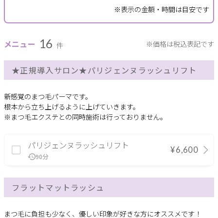
※表示の金額・時間は目安です
サポート
16
よくある質問
利用規約
メニュー
※価格は税込表記です
件
プライバシーポリシー
サイトマップ
★正規導入サロン★パリジェンヌラッシュリフト
運営会社
お知らせ
お問い合わせ
新感覚のまつ毛パーマです。
根本から立ち上げるように上げていきます。
※まつ毛エクステとの同時施術は行っておりません。
掲載店様
掲載のご案内
掲載の申込み
パリジェンヌラッシュリフト
¥6,600
掲載店様ログイン
90分
フラットマットラッシュ
閉じる
まつ毛に負担も少なく、優しい印象が好きな方にオススメです！