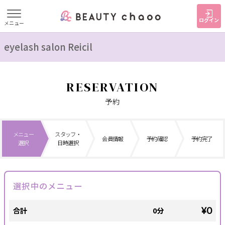
ログイン
メニュー
eyelash salon Reicil
すでに会員の方
はじめてご利用の方
ログイン
新規会員登録
RESERVATION
ジャンルで探す
予約
ヘア・メイク
ネイル・まつげ
エステ
メニュー
スタッフ・
会員情報
予約確認
予約完了
選択
日時選択
リラク・整体
スクール・
メンズ
トレーニング
選択中のメニュー
サービス
¥0
合計
0分
大人女子トピック
ランキング