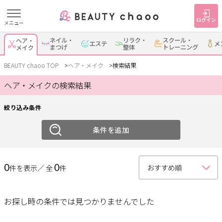
ログイン
メニュー
絞り込み
ネイル・
リラク・
スクール・
ヘア・
エステ
メ
すでに会員の方
はじめてご利用の方
まつげ
整体
トレーニング
メイク
ジャンル
ログイン
新規会員登録
BEAUTY chaoo TOP
ヘア・メイク
検索結果
ヘア・メイクの検索結果
ヘア
メイク
ジャンルで探す
絞り込み条件
エリア
ヘア・メイク
ネイル・まつげ
エステ
条件を追加
岡崎・幸田
安城
刈谷・知立
・蒲郡
リラク・整体
スクール・
メンズ
トレーニング
0
0
件を表示／ 全
件
西尾
豊田・みよし
碧南・高浜
豊明・大府・知多・
サービス
その他
東浦
お探し時の条件では見つかりませんでした
大人女子トピック
ランキング