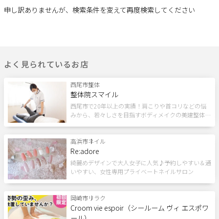
ヘアメニュー
申し訳ありませんが、検索条件を変えて再度検索してください
サポート
カット
カラー
パーマ
よくある質問
利用規約
トリートメント
縮毛矯正
ヘッドスパ
プライバシーポリシー
サイトマップ
よく見られているお店
運営会社
お知らせ
スカルプケア
特殊ヘア
エクステ
お問い合わせ
西尾市
整体
整体院スマイル
シェービング
ヘアセット
ロング料金なし
西尾市で20年以上の実績！肩こりや首コリなどの悩
みから、若々しさを目指すボディメイクの美建整体…
掲載店様
白髪染め
キッズメニュー
眉毛
掲載のご案内
掲載の申込み
高浜市
ネイル
Re:adore
掲載店様ログイン
メイクメニュー
綺麗めデザインで大人女子に人気♪予約しやすい＆通
いやすい、女性専用プライベートネイルサロン
メイク
カラー診断
骨格診断
岡崎市
リラク
閉じる
ファッション
レッスン
ヘアセット
Croom vie espoir（シールーム ヴィ エスポワ
ール）