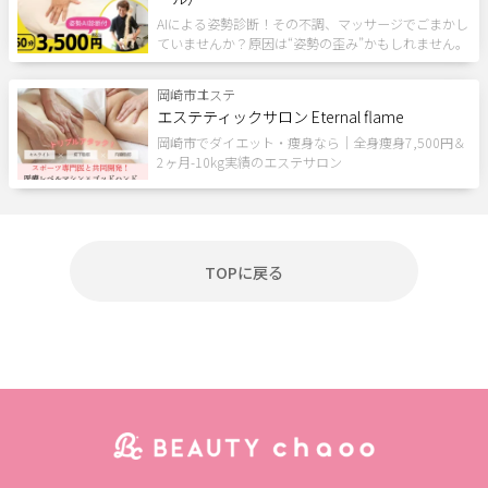
着付け
AIによる姿勢診断！その不調、マッサージでごまかし
ていませんか？原因は“姿勢の歪み”かもしれません。
条件
岡崎市
エステ
エステティックサロン Eternal flame
ポイント利用OK
割引あり
キャッシュレスOK
岡崎市でダイエット・痩身なら｜全身痩身7,500円＆
2ヶ月-10kg実績のエステサロン
キッズメニュー
現金払いのみ
駐車場あり
駅近
24H営業
成人式
1人のスタッフが最後まで対応
メンズにおすすめ
ペア施術OK
予約なしOK
個室あり
TOPに戻る
半額
モニター
女性スタッフのみ
女性専用
キッズルーム
20時以降営業
子ども向け
スクールあり
バリアフリー
メンズ専門
24時間営業
出張・訪問
入会金無料
体験あり
1対1
少人数
資格取得支援
初心者歓迎
1day
オンライン
フリーワード