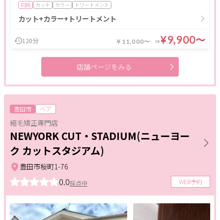
初回
カット
カラー
トリートメント
カット+カラー+トリートメント
¥9,900〜
120分
￥11,000〜
店舗ページをみる
豊田市
ヘア
縮毛矯正専門店
NEWYORK CUT・STADIUM(ニューヨー
ク カットスタジアム)
豊田市桜町1-76
0.0
WEB予約
採点中