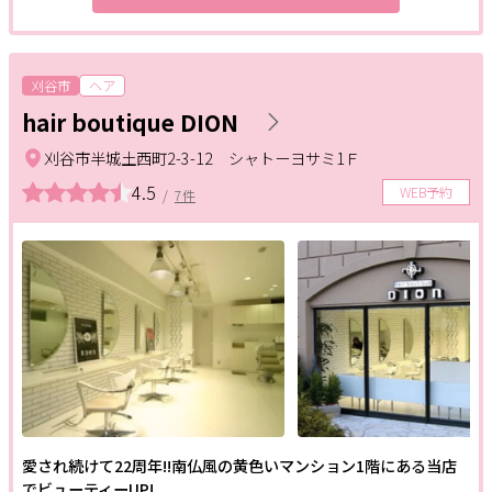
刈谷市
ヘア
hair boutique DION
刈谷市半城土西町2-3-12 シャトーヨサミ1Ｆ
4.5
WEB予約
/
7件
愛され続けて22周年!!南仏風の黄色いマンション1階にある当店
でビューティーUP!