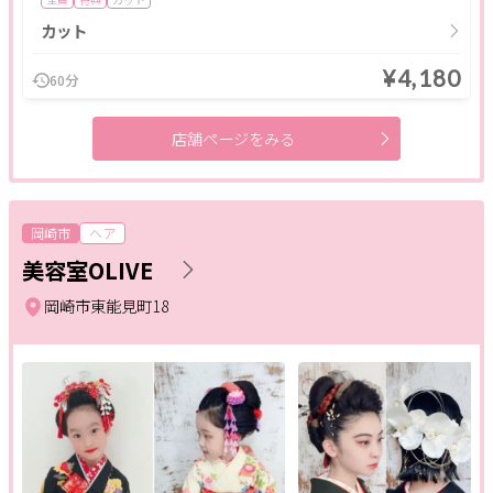
着付け
カット
¥4,180
60分
条件
店舗ページをみる
ポイント利用OK
割引あり
キャッシュレスOK
キッズメニュー
現金払いのみ
駐車場あり
駅近
24H営業
成人式
1人のスタッフが最後まで対応
岡崎市
ヘア
メンズにおすすめ
ペア施術OK
予約なしOK
個室あり
美容室OLIVE
半額
モニター
女性スタッフのみ
女性専用
岡崎市東能見町18
キッズルーム
20時以降営業
子ども向け
スクールあり
バリアフリー
メンズ専門
24時間営業
出張・訪問
入会金無料
体験あり
1対1
少人数
資格取得支援
初心者歓迎
1day
オンライン
フリーワード