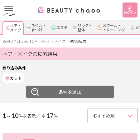
ログイン
メニュー
絞り込み
ネイル・
リラク・
スクール・
ヘア・
エステ
メ
すでに会員の方
はじめてご利用の方
まつげ
整体
トレーニング
メイク
ジャンル
ログイン
新規会員登録
BEAUTY chaoo TOP
ヘア・メイク
検索結果
ヘア・メイクの検索結果
ヘア
メイク
ジャンルで探す
絞り込み条件
エリア
カット
ヘア・メイク
ネイル・まつげ
エステ
岡崎・幸田
条件を追加
安城
刈谷・知立
・蒲郡
リラク・整体
スクール・
メンズ
トレーニング
西尾
豊田・みよし
碧南・高浜
1～10
17
件を表示／ 全
件
豊明・大府・知多・
サービス
その他
東浦
大人女子トピック
ランキング