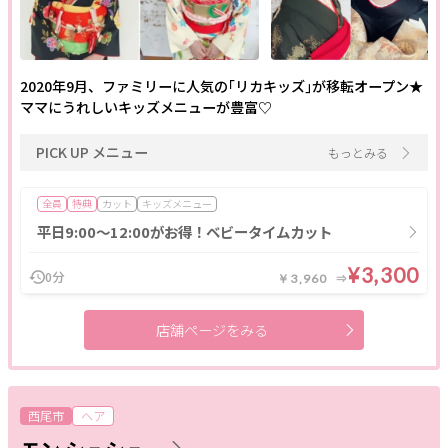
2020年9月、ファミリーに人気の｢リカキッズ｣が移転オープン★
ママにうれしいキッズメニューが豊富♡
閉じる
PICK UP メニュー
もっとみる
全員
特典
カット
キッズメニュー
クリア
絞り込む
平日9:00～12:00がお得！ベビータイムカット
¥3,300
0分
￥3,960
店舗ページをみる
西尾市
ヘア