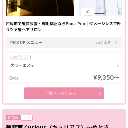
西尾市で髪質改善・縮毛矯正ならPoo a Poo｜ダメージレスで叶
うツヤ髪ヘアサロン
PICK UP メニュー
もっとみる
全員
カラー
カラーエステ
¥9,350〜
0分
店舗ページをみる
西尾市
ヘア
美容室 Curious（キュリアス）～めとき