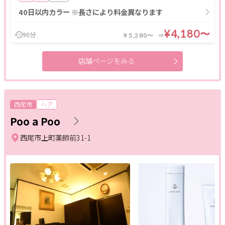
40日以内カラー ※長さにより料金異なります
¥4,180〜
90分
￥5,280〜
店舗ページをみる
西尾市
ヘア
Poo a Poo
西尾市上町薬師前31-1