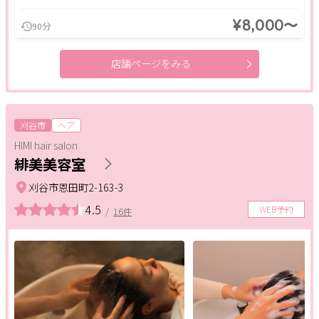
¥8,000〜
90分
店舗ページをみる
刈谷市
ヘア
HIMI hair salon
緋美美容室
刈谷市恩田町2-163-3
4.5
WEB予約
/
16件