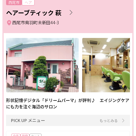
ヘアメニュー
西尾市
ヘア
ヘアーブティック 萩
サポート
カット
カラー
パーマ
西尾市鳥羽町未新田44-3
よくある質問
利用規約
トリートメント
縮毛矯正
ヘッドスパ
プライバシーポリシー
サイトマップ
運営会社
お知らせ
スカルプケア
特殊ヘア
エクステ
お問い合わせ
シェービング
ヘアセット
ロング料金なし
掲載店様
白髪染め
キッズメニュー
眉毛
掲載のご案内
掲載の申込み
掲載店様ログイン
メイクメニュー
形状記憶デジタル「ドリームパーマ」が評判♪ エイジングケア
にも力を注ぐ海辺のサロン
メイク
カラー診断
骨格診断
PICK UP メニュー
もっとみる
閉じる
ファッション
レッスン
ヘアセット
全員
特典
カット