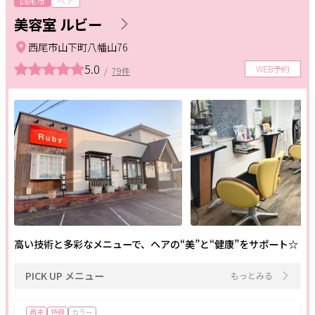
西尾市
ヘア
美容室 ルビー
西尾市山下町八幡山76
5.0
WEB予約
/
79件
高い技術と多彩なメニューで、ヘアの“美”と“健康”をサポート☆
PICK UP メニュー
もっとみる
再来
特典
カラー