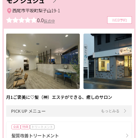
モン シュシュ
西尾市平坂町梨子山19-1
0.0
WEB予約
採点中
月1ご褒美に♡髪（神）エステができる、癒しのサロン
PICK UP メニュー
もっとみる
全員
特典
トリートメント
髪質改善トリートメント