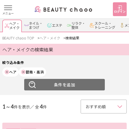
ログイン
メニュー
絞り込み
ネイル・
リラク・
スクール・
ヘア・
エステ
メ
すでに会員の方
はじめてご利用の方
まつげ
整体
トレーニング
メイク
ジャンル
ログイン
新規会員登録
BEAUTY chaoo TOP
ヘア・メイク
検索結果
ヘア・メイクの検索結果
ヘア
メイク
ジャンルで探す
絞り込み条件
エリア
ヘア
碧南・高浜
ヘア・メイク
ネイル・まつげ
エステ
岡崎・幸田
条件を追加
安城
刈谷・知立
・蒲郡
リラク・整体
スクール・
メンズ
トレーニング
西尾
豊田・みよし
碧南・高浜
1～4
4
件を表示／ 全
件
豊明・大府・知多・
サービス
その他
東浦
大人女子トピック
ランキング