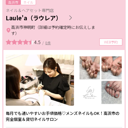
ヘアメニュー
高浜市
ネイル
ネイル＆ヘアセット専門店
サポート
Laule'a（ラウレア）
カット
カラー
パーマ
よくある質問
利用規約
高浜市神明町（詳細は予約確定時にお伝えしま
トリートメント
縮毛矯正
ヘッドスパ
プライバシーポリシー
す）
サイトマップ
運営会社
4.5
お知らせ
WEB予約
/
8件
スカルプケア
特殊ヘア
エクステ
お問い合わせ
シェービング
ヘアセット
ロング料金なし
掲載店様
白髪染め
キッズメニュー
眉毛
掲載のご案内
掲載の申込み
掲載店様ログイン
メイクメニュー
メイク
カラー診断
骨格診断
毎月でも通いやすいお手頃価格♡メンズネイルもOK！高浜市の
閉じる
ファッション
レッスン
ヘアセット
完全個室＆貸切ネイルサロン