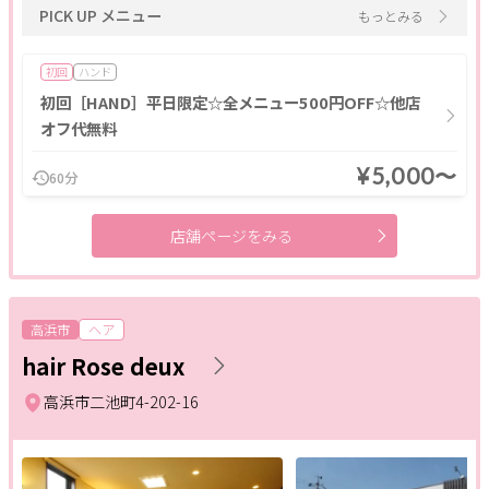
PICK UP メニュー
もっとみる
着付け
初回
ハンド
条件
初回［HAND］平日限定☆全メニュー500円OFF☆他店
オフ代無料
ポイント利用OK
割引あり
キャッシュレスOK
¥5,000〜
キッズメニュー
現金払いのみ
駐車場あり
駅近
60分
24H営業
成人式
1人のスタッフが最後まで対応
店舗ページをみる
メンズにおすすめ
ペア施術OK
予約なしOK
個室あり
半額
モニター
女性スタッフのみ
女性専用
キッズルーム
20時以降営業
子ども向け
スクールあり
高浜市
ヘア
バリアフリー
メンズ専門
24時間営業
出張・訪問
hair Rose deux
入会金無料
体験あり
1対1
少人数
資格取得支援
高浜市二池町4-202-16
初心者歓迎
1day
オンライン
フリーワード