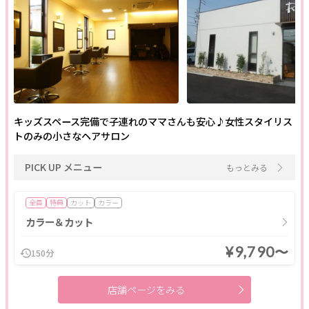
閉じる
キッズスペース完備で子連れのママさんも安心♪女性スタイリス
トのみの小さなヘアサロン
クリア
絞り込む
PICK UP メニュー
もっとみる
全員
特典
カット
カラー
カラー＆カット
¥9,790〜
150分
店舗ページをみる