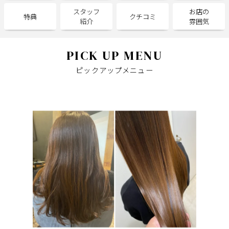
スタッフ
お店の
特典
クチコミ
紹介
雰囲気
サポート
よくある質問
利用規約
PICK UP MENU
プライバシーポリシー
サイトマップ
ピックアップメニュー
運営会社
お知らせ
お問い合わせ
掲載店様
掲載のご案内
掲載の申込み
掲載店様ログイン
閉じる