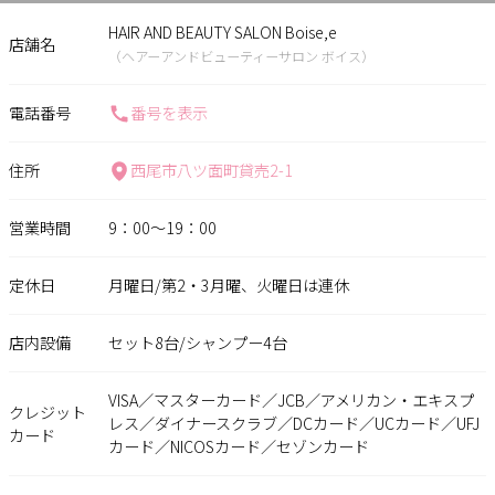
HAIR AND BEAUTY SALON Boise,e
店舗名
（ヘアーアンドビューティーサロン ボイス）
電話番号
番号を表示
住所
西尾市八ツ面町貸売2-1
営業時間
9：00〜19：00
定休日
月曜日/第2・3月曜、火曜日は連休
店内設備
セット8台/シャンプー4台
VISA／マスターカード／JCB／アメリカン・エキスプ
クレジット
レス／ダイナースクラブ／DCカード／UCカード／UFJ
カード
カード／NICOSカード／セゾンカード