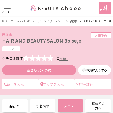
ログイン
メニュー
BEAUTY chaoo TOP
ヘア・メイク
ヘア
西尾市
HAIR AND BEAUTY SAL
すでに会員の方
はじめてご利用の方
ログイン
新規会員登録
西尾市
WEB予約
HAIR AND BEAUTY SALON Boise,e
ジャンルで探す
ヘア
0.0
クチコミ評価
採点中
ヘア・メイク
ネイル・まつげ
エステ
空き状況・予約
お気に入りする
リラク・整体
スクール・
メンズ
トレーニング
店舗詳細
サービス
初めての
店舗TOP
新着情報
メニュー
大人女子トピック
ランキング
方へ