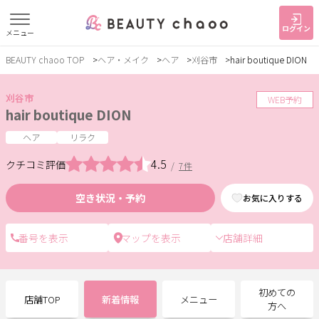
ログイン
メニュー
BEAUTY chaoo TOP
ヘア・メイク
ヘア
刈谷市
hair boutique DION
すでに会員の方
はじめてご利用の方
ログイン
新規会員登録
刈谷市
WEB予約
hair boutique DION
ジャンルで探す
ヘア
リラク
4.5
クチコミ評価
/
7件
ヘア・メイク
ネイル・まつげ
エステ
空き状況・予約
お気に入りする
リラク・整体
スクール・
メンズ
トレーニング
店舗詳細
サービス
初めての
店舗TOP
新着情報
メニュー
大人女子トピック
ランキング
方へ