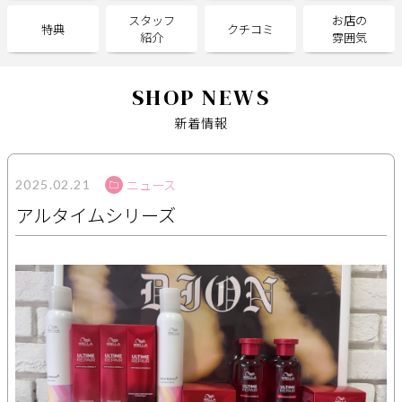
スタッフ
お店の
特典
クチコミ
紹介
雰囲気
サポート
よくある質問
利用規約
SHOP NEWS
プライバシーポリシー
サイトマップ
新着情報
運営会社
お知らせ
お問い合わせ
ニュース
2025.02.21
アルタイムシリーズ
掲載店様
掲載のご案内
掲載の申込み
掲載店様ログイン
閉じる