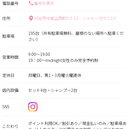
電話番号
番号を表示
住所
刈谷市半城土西町2-3-12 シャトーヨサミ1Ｆ
195台（共有駐車場無料、屋根のない場所へ駐車くだ
駐車場
さい）
9:00〜19:00
営業時間
19：00〜midnight女性のみ完全予約制
定休日
月曜日、第1・3月曜火曜連休
店内設備
セット4台・シャンプー2台
SNS
ポイント利用OK／割引あり／現金払いのみ／駐車場あ
こだわり