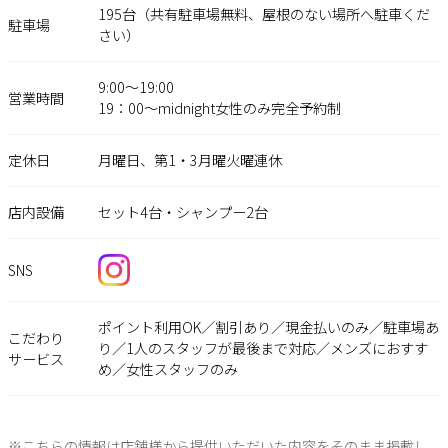
195台（共有駐車場無料、屋根のない場所へ駐車くだ
駐車場
さい）
9:00〜19:00
営業時間
19：00〜midnight女性のみ完全予約制
定休日
月曜日、第1・3月曜火曜連休
店内設備
セット4台・シャンプー2台
SNS
ポイント利用OK／割引あり／現金払いのみ／駐車場あ
こだわり
り／1人のスタッフが最後まで対応／メンズにおすす
サービス
め／女性スタッフのみ
※こちらの情報は店舗様から提供いただいた内容をそのまま掲載し