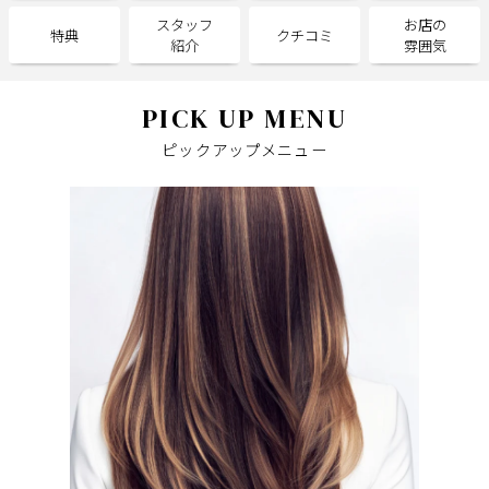
スタッフ
お店の
特典
クチコミ
紹介
雰囲気
サポート
よくある質問
利用規約
PICK UP MENU
プライバシーポリシー
サイトマップ
ピックアップメニュー
運営会社
お知らせ
お問い合わせ
掲載店様
掲載のご案内
掲載の申込み
掲載店様ログイン
閉じる