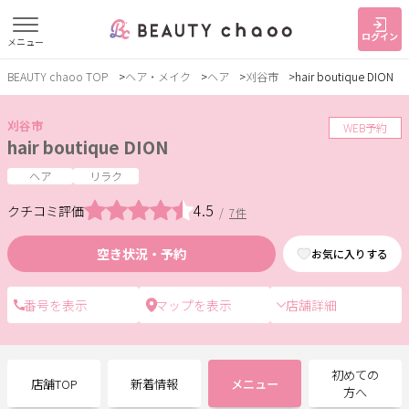
ログイン
メニュー
BEAUTY chaoo TOP
ヘア・メイク
ヘア
刈谷市
hair boutique DION
すでに会員の方
はじめてご利用の方
ログイン
新規会員登録
刈谷市
WEB予約
hair boutique DION
ジャンルで探す
ヘア
リラク
4.5
クチコミ評価
/
7件
ヘア・メイク
ネイル・まつげ
エステ
空き状況・予約
お気に入りする
リラク・整体
スクール・
メンズ
トレーニング
店舗詳細
サービス
初めての
店舗TOP
新着情報
メニュー
大人女子トピック
ランキング
方へ