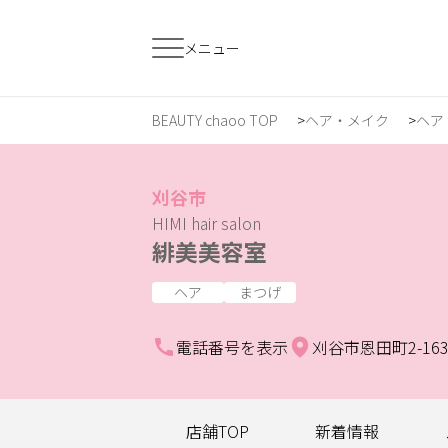
メニュー
BEAUTY chaoo TOP
ヘア・メイク
ヘア
すでに会員の方
はじめてご利用
ログイン
新規会員登
刈谷市
HIMI hair salon
緋美美容室
ジャンルで探す
ヘア
まつげ
ヘア・メイク
ネイル・まつげ
エ
電話番号を表示
刈谷市恩田町2-163
スクール・
リラク・整体
メ
トレーニング
店舗TOP
新着情報