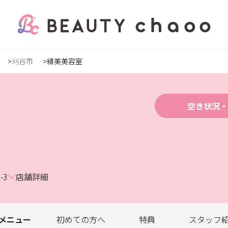
刈谷市
緋美美容室
の方
録
空き状況・
ステ
-3
店舗詳細
ンズ
メニュー
初めての
方へ
特典
スタッフ