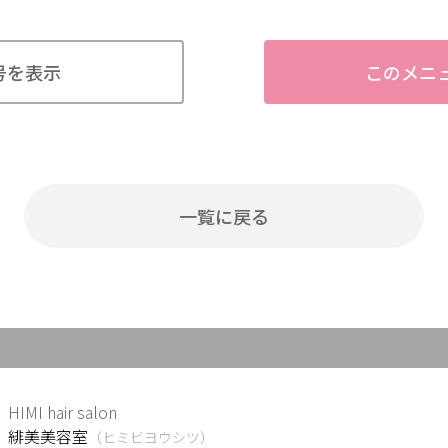
号を表示
このメニ
一覧に戻る
HIMI hair salon
緋美美容室
（ヒミビヨウシツ）