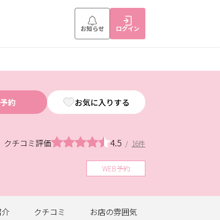
お知らせ
ログイン
予約
お気に入りする
4.5
クチコミ評価
/
16件
WEB予約
紹介
クチコミ
お店の
雰囲気