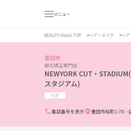
メニュー
BEAUTY chaoo TOP
ヘア・メイク
ヘア
すでに会員の方
はじめてご利用
ログイン
新規会員登
豊田市
縮毛矯正専門店
NEWYORK CUT・STADI
ジャンルで探す
スタジアム)
ヘア
ヘア・メイク
ネイル・まつげ
エ
電話番号を表示
豊田市桜町1-76
スクール・
リラク・整体
メ
トレーニング