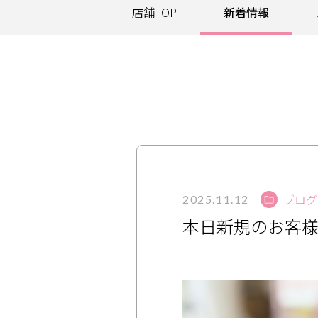
店舗TOP
新着情報
サービス
大人女子トピック
ランキング
サポート
よくある質問
利用規約
ブログ
2025.11.12
プライバシーポリシー
サイトマップ
本日新規のお客
運営会社
お知らせ
お問い合わせ