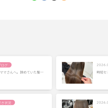
ブログ
2026.
ママさんへ。諦めていた髪…
時短セ
空き状況
2026.