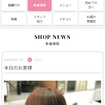
初めての
店舗TOP
新着情報
メニュー
方へ
サポート
スタッフ
お店の
特典
クチコミ
よくある質問
利用規約
紹介
雰囲気
プライバシーポリシー
サイトマップ
運営会社
お知らせ
SHOP NEWS
お問い合わせ
新着情報
掲載店様
ブログ
2024.05.15
本日のお客様
掲載のご案内
掲載の申込み
掲載店様ログイン
閉じる