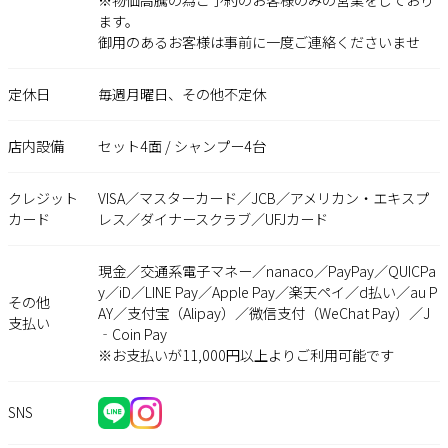
ます。
御用のあるお客様は事前に一度ご連絡くださいませ
定休日
毎週月曜日、その他不定休
店内設備
セット4面 / シャンプー4台
クレジット
VISA／マスターカード／JCB／アメリカン・エキスプ
カード
レス／ダイナースクラブ／UFJカード
現金／交通系電子マネー／nanaco／PayPay／QUICPa
y／iD／LINE Pay／Apple Pay／楽天ペイ／d払い／au P
その他
AY／支付宝（Alipay）／微信支付（WeChat Pay）／J
支払い
‐Coin Pay
※お支払いが11,000円以上よりご利用可能です
SNS