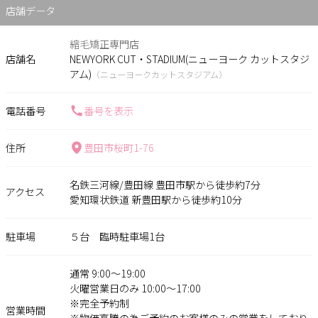
店舗データ
縮毛矯正専門店
店舗名
NEWYORK CUT・STADIUM(ニューヨーク カットスタジ
アム)
（ニューヨークカットスタジアム）
電話番号
番号を表示
住所
豊田市桜町1-76
名鉄三河線/豊田線 豊田市駅から徒歩約7分
アクセス
愛知環状鉄道 新豊田駅から徒歩約10分
駐車場
５台 臨時駐車場1台
通常 9:00～19:00
火曜営業日のみ 10:00～17:00
※完全予約制
営業時間
※物価高騰の為ご予約のお客様のみの営業をしており