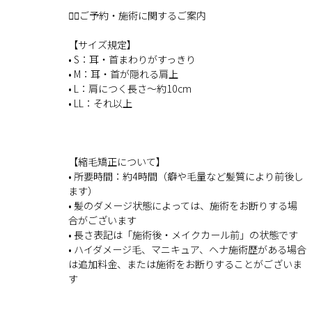
💇‍♀️ご予約・施術に関するご案内
【サイズ規定】
• S：耳・首まわりがすっきり
• M：耳・首が隠れる肩上
• L：肩につく長さ〜約10cm
• LL：それ以上
【縮毛矯正について】
• 所要時間：約4時間（癖や毛量など髪質により前後し
ます）
• 髪のダメージ状態によっては、施術をお断りする場
合がございます
• 長さ表記は「施術後・メイクカール前」の状態です
• ハイダメージ毛、マニキュア、ヘナ施術歴がある場合
は追加料金、または施術をお断りすることがございま
す