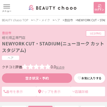
ログイン
メニュー
BEAUTY chaoo TOP
ヘア・メイク
ヘア
豊田市
NEWYORK CUT・ST
すでに会員の方
はじめてご利用の方
ログイン
新規会員登録
豊田市
WEB予約
縮毛矯正専門店
NEWYORK CUT・STADIUM(ニューヨーク カット
ジャンルで探す
スタジアム)
ヘア
ヘア・メイク
ネイル・まつげ
エステ
0.0
クチコミ評価
採点中
リラク・整体
スクール・
メンズ
トレーニング
空き状況・予約
お気に入りする
店舗詳細
サービス
大人女子トピック
ランキング