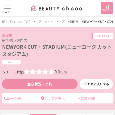
ログイン
メニュー
BEAUTY chaoo TOP
ヘア・メイク
ヘア
豊田市
NEWYORK CUT・ST
すでに会員の方
はじめてご利用の方
ログイン
新規会員登録
豊田市
WEB予約
縮毛矯正専門店
NEWYORK CUT・STADIUM(ニューヨーク カット
ジャンルで探す
スタジアム)
ヘア
ヘア・メイク
ネイル・まつげ
エステ
0.0
クチコミ評価
採点中
リラク・整体
スクール・
メンズ
トレーニング
空き状況・予約
お気に入りする
店舗詳細
サービス
大人女子トピック
ランキング