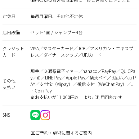
定休日
毎週月曜日、その他不定休
店内設備
セット4面 / シャンプー4台
クレジット
VISA／マスターカード／JCB／アメリカン・エキスプ
カード
レス／ダイナースクラブ／UFJカード
現金／交通系電子マネー／nanaco／PayPay／QUICPa
y／iD／LINE Pay／Apple Pay／楽天ペイ／d払い／au P
その他
AY／支付宝（Alipay）／微信支付（WeChat Pay）／J
支払い
‐Coin Pay
※お支払いが11,000円以上よりご利用可能です
SNS
💇‍♀️ご予約・施術に関するご案内