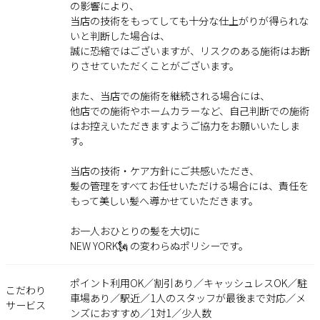
の影響により、
当店の技術をもってしても十分な仕上がりが得られな
いと判断した場合は、
誠に恐縮ではございますが、リスクのある施術はお断
りさせていただくことがございます。
また、当店での施術を継続される場合には、
他店での施術やホームカラーなど、自己判断での施術
はお控えいただきますようご協力をお願いいたしま
す。
当店の技術・ケア方針にご共感いただき、
髪の管理をすべてお任せいただける場合には、責任を
もって美しい髪へ導かせていただきます。
お一人おひとりの髪を大切に――
NEW YORK🗽 の変わらぬポリシーです。
ポイント利用OK／割引あり／キャッシュレスOK／駐
こだわり
車場あり／駅近／1人のスタッフが最後まで対応／メ
サービス
ンズにおすすめ／1対1／少人数