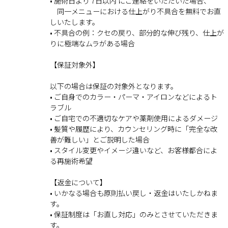
• 施術日より 7日以内 にご連絡をいただいた場合、
同一メニューにおける仕上がり不具合を無料でお直
しいたします。
• 不具合の例：クセの戻り、部分的な伸び残り、仕上が
りに極端なムラがある場合
【保証対象外】
以下の場合は保証の対象外となります。
• ご自身でのカラー・パーマ・アイロンなどによるト
ラブル
• ご自宅での不適切なケアや薬剤使用によるダメージ
• 髪質や履歴により、カウンセリング時に「完全な改
善が難しい」とご説明した場合
• スタイル変更やイメージ違いなど、お客様都合によ
る再施術希望
【返金について】
• いかなる場合も原則払い戻し・返金はいたしかねま
す。
• 保証制度は「お直し対応」のみとさせていただきま
す。