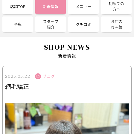
初めての
店舗TOP
新着情報
メニュー
方へ
サポート
スタッフ
お店の
特典
クチコミ
よくある質問
利用規約
紹介
雰囲気
プライバシーポリシー
サイトマップ
運営会社
お知らせ
SHOP NEWS
お問い合わせ
新着情報
掲載店様
ブログ
2025.05.22
縮毛矯正
掲載のご案内
掲載の申込み
掲載店様ログイン
閉じる