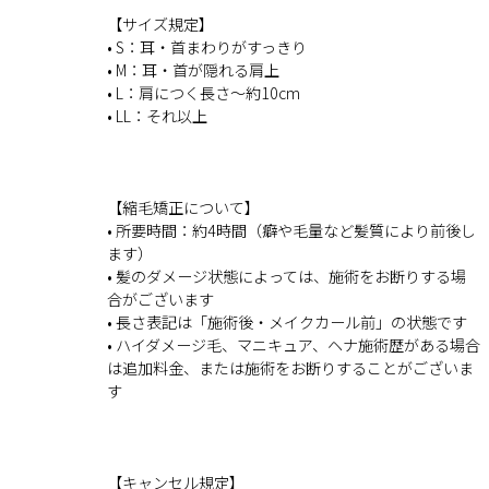
【サイズ規定】
• S：耳・首まわりがすっきり
• M：耳・首が隠れる肩上
• L：肩につく長さ〜約10cm
• LL：それ以上
【縮毛矯正について】
• 所要時間：約4時間（癖や毛量など髪質により前後し
ます）
• 髪のダメージ状態によっては、施術をお断りする場
合がございます
• 長さ表記は「施術後・メイクカール前」の状態です
• ハイダメージ毛、マニキュア、ヘナ施術歴がある場合
は追加料金、または施術をお断りすることがございま
す
【キャンセル規定】