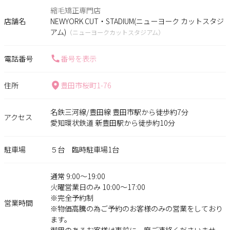
縮毛矯正専門店
店舗名
NEWYORK CUT・STADIUM(ニューヨーク カットスタジ
アム)
（ニューヨークカットスタジアム）
電話番号
番号を表示
住所
豊田市桜町1-76
名鉄三河線/豊田線 豊田市駅から徒歩約7分
アクセス
愛知環状鉄道 新豊田駅から徒歩約10分
駐車場
５台 臨時駐車場1台
通常 9:00～19:00
火曜営業日のみ 10:00～17:00
※完全予約制
営業時間
※物価高騰の為ご予約のお客様のみの営業をしており
ます。
御用のあるお客様は事前に一度ご連絡くださいませ