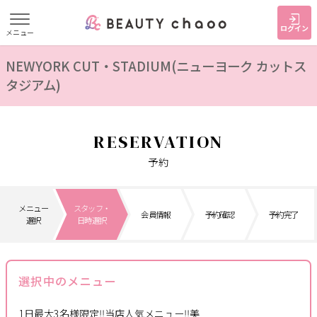
ログイン
メニュー
NEWYORK CUT・STADIUM(ニューヨーク カットス
すでに会員の方
はじめてご利用の方
タジアム)
ログイン
新規会員登録
RESERVATION
ジャンルで探す
予約
ヘア・メイク
ネイル・まつげ
エステ
メニュー
スタッフ・
会員情報
予約確認
予約完了
リラク・整体
スクール・
メンズ
選択
日時選択
トレーニング
サービス
選択中のメニュー
大人女子トピック
ランキング
1日最大3名様限定‼️当店人気メニュー‼️美