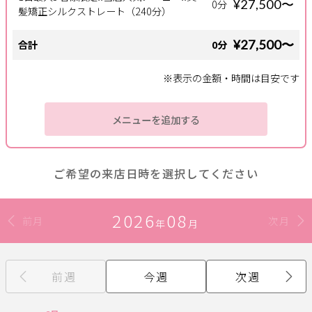
¥27,500〜
0分
髪矯正シルクストレート（240分）
サポート
¥27,500〜
合計
0分
よくある質問
利用規約
※表示の金額・時間は目安です
プライバシーポリシー
サイトマップ
運営会社
お知らせ
メニューを追加する
お問い合わせ
掲載店様
ご希望の来店日時を選択してください
掲載のご案内
掲載の申込み
2026
08
掲載店様ログイン
前月
次月
年
月
前週
今週
次週
閉じる