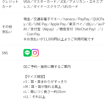
クレジット
VISA／マスターカード／JCB／アメリカン・エキスプ
カード
レス／ダイナースクラブ／UFJカード
現金／交通系電子マネー／nanaco／PayPay／QUICPa
y／iD／LINE Pay／Apple Pay／楽天ペイ／d払い／au P
その他
AY／支付宝（Alipay）／微信支付（WeChat Pay）／J
支払い
‐Coin Pay
※お支払いが11,000円以上よりご利用可能です
SNS
💇‍♀️ご予約・施術に関するご案内
【サイズ規定】
• S：耳・首まわりがすっきり
• M：耳・首が隠れる肩上
• L：肩につく長さ〜約10cm
• LL：それ以上