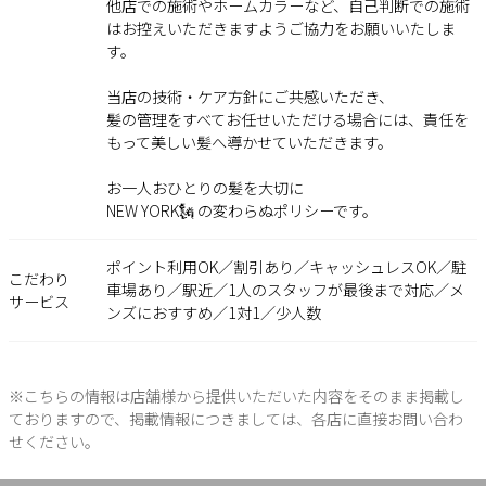
他店での施術やホームカラーなど、自己判断での施術
はお控えいただきますようご協力をお願いいたしま
す。
当店の技術・ケア方針にご共感いただき、
髪の管理をすべてお任せいただける場合には、責任を
もって美しい髪へ導かせていただきます。
お一人おひとりの髪を大切に――
NEW YORK🗽 の変わらぬポリシーです。
ポイント利用OK／割引あり／キャッシュレスOK／駐
こだわり
車場あり／駅近／1人のスタッフが最後まで対応／メ
サービス
ンズにおすすめ／1対1／少人数
※こちらの情報は店舗様から提供いただいた内容をそのまま掲載し
ておりますので、掲載情報につきましては、各店に直接お問い合わ
せください。