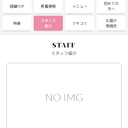
初めての
店舗TOP
新着情報
メニュー
方へ
サポート
スタッフ
お店の
特典
クチコミ
よくある質問
利用規約
紹介
雰囲気
プライバシーポリシー
サイトマップ
運営会社
お知らせ
STAFF
お問い合わせ
スタッフ紹介
掲載店様
掲載のご案内
掲載の申込み
掲載店様ログイン
閉じる