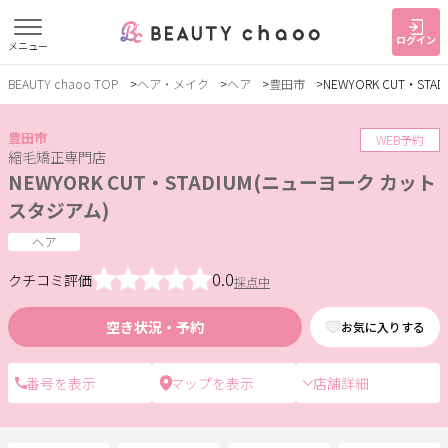
ログイン
メニュー
BEAUTY chaoo TOP
ヘア・メイク
ヘア
豊田市
NEWYORK CUT・ST
すでに会員の方
はじめてご利用の方
ログイン
新規会員登録
豊田市
WEB予約
縮毛矯正専門店
NEWYORK CUT・STADIUM(ニューヨーク カット
ジャンルで探す
スタジアム)
ヘア
ヘア・メイク
ネイル・まつげ
エステ
0.0
クチコミ評価
採点中
リラク・整体
スクール・
メンズ
トレーニング
空き状況・予約
お気に入りする
店舗詳細
サービス
大人女子トピック
ランキング