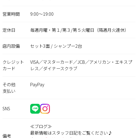
営業時間
9:00〜19:00
定休日
毎週月曜・第１/第３/第５火曜日（隔週月火連休）
店内設備
セット3面 / シャンプー2台
クレジット
VISA／マスターカード／JCB／アメリカン・エキスプ
カード
レス／ダイナースクラブ
その他
PayPay
支払い
SNS
≪ブログ≫
最新情報はスタッフ日記をご覧ください♪
備考