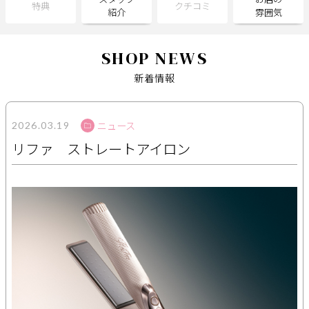
特典
クチコミ
紹介
雰囲気
サポート
SHOP NEWS
よくある質問
利用規約
新着情報
プライバシーポリシー
サイトマップ
運営会社
お知らせ
お問い合わせ
ニュース
2026.03.19
リファ ストレートアイロン
掲載店様
掲載のご案内
掲載の申込み
掲載店様ログイン
閉じる