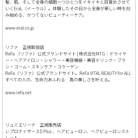
髪、肌、そして全身の細胞一つひとつをイキイキと目覚めさせて
いくEraL（イーラル）。体験したその日から全身が新しい時を刻
み始める、かつてないビューティーケア。
www.eral.co.jp
リファ 正規取扱店
ReFa （リファ）公式ブランドサイト | 株式会社MTG：ドライヤ
ー・ヘアアイロン・シャワー・美容機器・美容ドリンク・ブラ
シ・コーム・スキンケア・コラーゲン
ReFa（リファ）公式ブランドサイト。ReFa VITAL BEAUTY for ALL
すべての人の、生命力あふれる 真の美しさを叶える。
www.refa.net
リュミエリーナ 正規販売店
レプロナイザー３D Plus 、ヘアビューロン、ヘアビューロンスト
レート