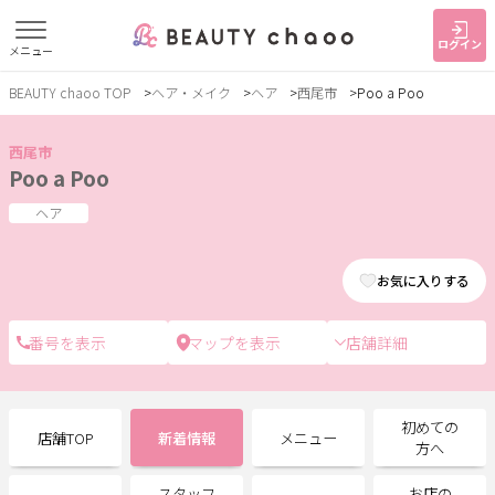
ログイン
メニュー
BEAUTY chaoo TOP
ヘア・メイク
ヘア
西尾市
Poo a Poo
すでに会員の方
はじめてご利用の方
ログイン
新規会員登録
西尾市
Poo a Poo
ジャンルで探す
ヘア
お気に入りする
ヘア・メイク
ネイル・まつげ
エステ
リラク・整体
スクール・
メンズ
店舗詳細
トレーニング
サービス
初めての
店舗TOP
新着情報
メニュー
方へ
大人女子トピック
ランキング
スタッフ
お店の