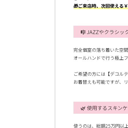
🎁ご来店時、次回使える￥
🎼 JAZZやクラ
完全個室の落ち着いた空
オールハンドで行う極上
ご希望の方には【デコル
お着替えも可能ですが、
🌿 使用するスキン
使うのは、総額25万円以