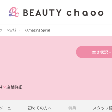
ク
安城市
Amazing Spiral
の方
録
空き状況・
ステ
4
店舗詳細
ンズ
メニュー
初めての
方へ
特典
スタッフ