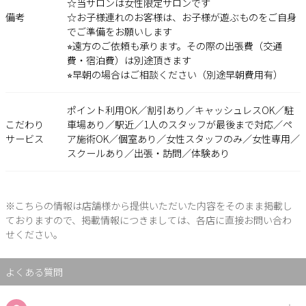
☆当サロンは女性限定サロンです
備考
☆お子様連れのお客様は、お子様が遊ぶものをご自身
でご準備をお願いします
⭐︎遠方のご依頼も承ります。その際の出張費（交通
費・宿泊費）は別途頂きます
⭐︎早朝の場合はご相談ください（別途早朝費用有）
ポイント利用OK／割引あり／キャッシュレスOK／駐
こだわり
車場あり／駅近／1人のスタッフが最後まで対応／ペ
サービス
ア施術OK／個室あり／女性スタッフのみ／女性専用／
スクールあり／出張・訪問／体験あり
※こちらの情報は店舗様から提供いただいた内容をそのまま掲載し
ておりますので、掲載情報につきましては、各店に直接お問い合わ
せください。
よくある質問