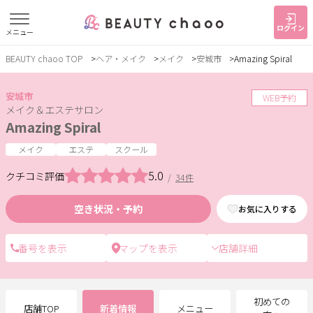
ログイン
メニュー
BEAUTY chaoo TOP
ヘア・メイク
メイク
安城市
Amazing Spiral
すでに会員の方
はじめてご利用の方
ログイン
新規会員登録
安城市
WEB予約
メイク＆エステサロン
Amazing Spiral
ジャンルで探す
メイク
エステ
スクール
5.0
クチコミ評価
/
34件
ヘア・メイク
ネイル・まつげ
エステ
空き状況・予約
お気に入りする
リラク・整体
スクール・
メンズ
トレーニング
店舗詳細
サービス
大人女子トピック
ランキング
初めての
店舗TOP
新着情報
メニュー