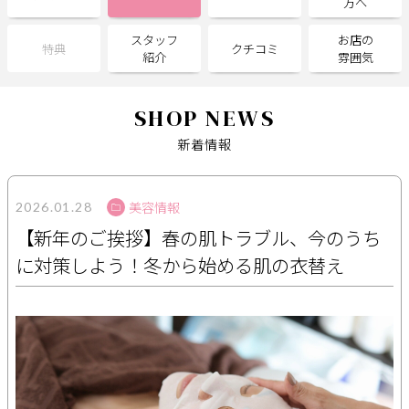
方へ
スタッフ
お店の
サポート
特典
クチコミ
紹介
雰囲気
よくある質問
利用規約
プライバシーポリシー
サイトマップ
SHOP NEWS
運営会社
お知らせ
新着情報
お問い合わせ
美容情報
2026.01.28
掲載店様
【新年のご挨拶】春の肌トラブル、今のうち
掲載のご案内
掲載の申込み
に対策しよう！冬から始める肌の衣替え
掲載店様ログイン
閉じる