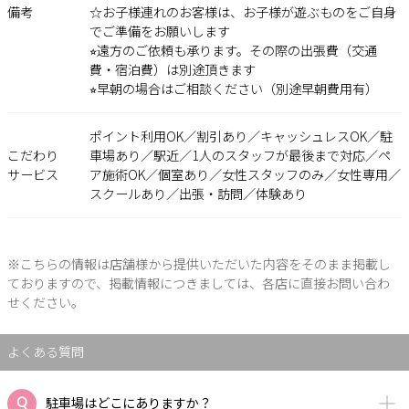
備考
☆お子様連れのお客様は、お子様が遊ぶものをご自身
でご準備をお願いします
⭐︎遠方のご依頼も承ります。その際の出張費（交通
費・宿泊費）は別途頂きます
⭐︎早朝の場合はご相談ください（別途早朝費用有）
ポイント利用OK／割引あり／キャッシュレスOK／駐
こだわり
車場あり／駅近／1人のスタッフが最後まで対応／ペ
サービス
ア施術OK／個室あり／女性スタッフのみ／女性専用／
スクールあり／出張・訪問／体験あり
※こちらの情報は店舗様から提供いただいた内容をそのまま掲載し
ておりますので、掲載情報につきましては、各店に直接お問い合わ
せください。
よくある質問
駐車場はどこにありますか？