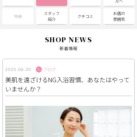
方へ
スタッフ
お店の
サポート
特典
クチコミ
紹介
雰囲気
よくある質問
利用規約
プライバシーポリシー
サイトマップ
SHOP NEWS
運営会社
お知らせ
新着情報
お問い合わせ
ブログ
2025.06.30
掲載店様
美肌を遠ざけるNG入浴習慣、あなたはやって
掲載のご案内
掲載の申込み
いませんか？
掲載店様ログイン
閉じる