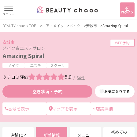
ログイン
メニュー
BEAUTY chaoo TOP
ヘア・メイク
メイク
安城市
Amazing Spiral
すでに会員の方
はじめてご利用の方
ログイン
新規会員登録
安城市
WEB予約
メイク＆エステサロン
Amazing Spiral
ジャンルで探す
メイク
エステ
スクール
5.0
クチコミ評価
/
34件
ヘア・メイク
ネイル・まつげ
エステ
空き状況・予約
お気に入りする
リラク・整体
スクール・
メンズ
トレーニング
店舗詳細
サービス
大人女子トピック
ランキング
初めての
店舗TOP
新着情報
メニュー