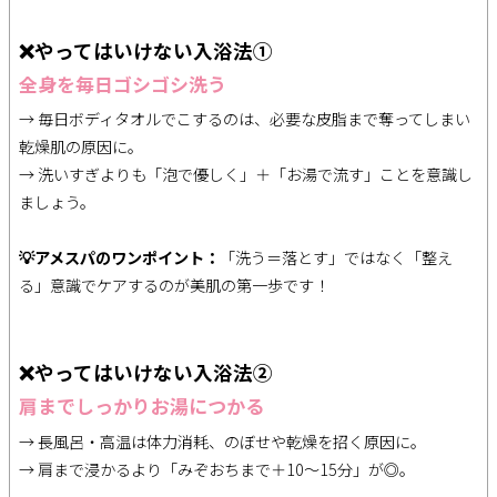
❌やってはいけない入浴法①
全身を毎日ゴシゴシ洗う
→ 毎日ボディタオルでこするのは、必要な皮脂まで奪ってしまい
乾燥肌の原因に。
→ 洗いすぎよりも「泡で優しく」＋「お湯で流す」ことを意識し
ましょう。
💡アメスパのワンポイント：
「洗う＝落とす」ではなく「整え
る」意識でケアするのが美肌の第一歩です！
❌やってはいけない入浴法②
肩までしっかりお湯につかる
→ 長風呂・高温は体力消耗、のぼせや乾燥を招く原因に。
→ 肩まで浸かるより「みぞおちまで＋10〜15分」が◎。