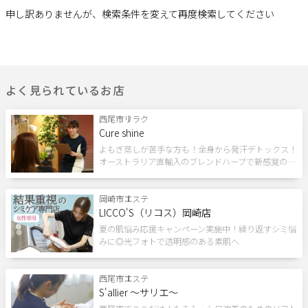
ネイルメニュー
申し訳ありませんが、検索条件を変えて再度検索してください
サポート
ハンド
フット
ネイルケア
よくある質問
利用規約
フットケア
のせ放題
定額制
プライバシーポリシー
サイトマップ
よく見られているお店
運営会社
お知らせ
アート
メンズ
巻き爪
お問い合わせ
西尾市
リラク
Cure shine
深爪ケア
自爪育成
よもぎ蒸しが苦手な方も！全身から発汗デトックス！
オーストラリア直輸入のブレンドハーブで新感覚の…
掲載店様
まつげメニュー
掲載のご案内
掲載の申込み
岡崎市
エステ
LICCO'S（リコス）岡崎店
掲載店様ログイン
まつパ
マツエク
アイブロウ
夏の肌悩み応援キャンペーン実施中！繰り返すシミ悩
みに◎光フォトで透明感のある素肌へ
つけ放題
シェービング
西尾市
エステ
閉じる
S'allier ～サリエ～
条件