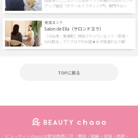
西尾市でここだけ！たるみ・シワ改善のためのリフト
アップ施術「ボワールリフティング®」専門サロン
ポイント利用OK
割引あり
キャッシュレスOK
1人のスタッフが最後まで対応
駅近
女性スタッフのみ
東浦
エステ
Salon de Ella（サロンドエラ）
キッズルーム
現金払いのみ
駐車場あり
24H営業
［刈谷市／東浦町］姉妹でやっているシミ・肝斑・
個室あり
成人式
メンズにおすすめ
ペア施術OK
WAX脱毛・アイブロウのお店★お子様連れも大歓…
予約なしOK
半額
20時以降営業
モニター
女性専用
キッズメニュー
子ども向け
スクールあり
バリアフリー
メンズ専門
24時間営業
出張・訪問
TOPに戻る
入会金無料
体験あり
1対1
少人数
資格取得支援
初心者歓迎
1day
オンライン
フリーワード
ビューティーchaooは愛知県西三河（豊田・岡崎・安城・西尾・