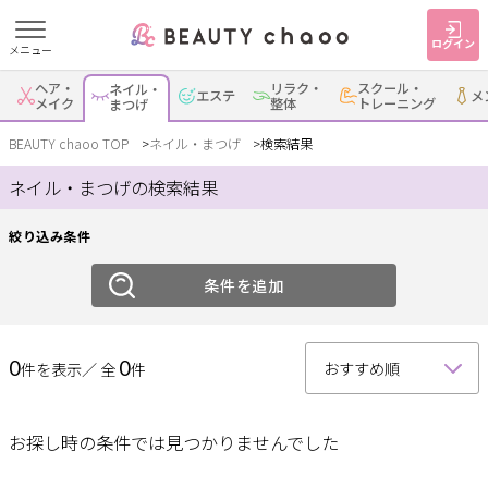
ログイン
メニュー
絞り込み
ヘア・
リラク・
スクール・
ネイル・
エステ
メ
すでに会員の方
はじめてご利用の方
メイク
整体
トレーニング
まつげ
ジャンル
ログイン
新規会員登録
BEAUTY chaoo TOP
ネイル・まつげ
検索結果
ネイル・まつげの検索結果
ネイル
まつげ
ジャンルで探す
絞り込み条件
エリア
ヘア・メイク
ネイル・まつげ
エステ
条件を追加
岡崎・幸田
安城
刈谷・知立
・蒲郡
リラク・整体
スクール・
メンズ
トレーニング
0
0
件を表示／ 全
件
西尾
豊田・みよし
碧南・高浜
豊明・大府・知多・
サービス
その他
東浦
お探し時の条件では見つかりませんでした
大人女子トピック
ランキング