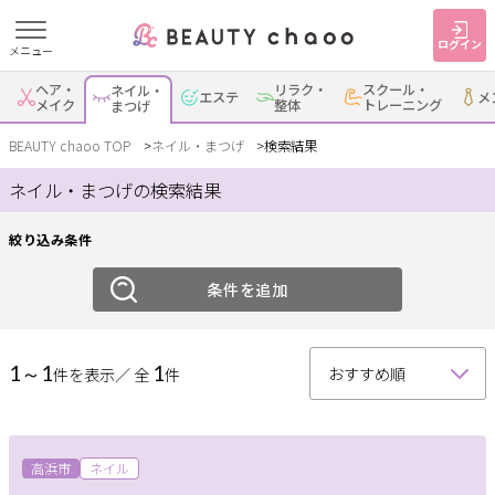
ログイン
メニュー
絞り込み
ヘア・
リラク・
スクール・
ネイル・
エステ
メ
すでに会員の方
はじめてご利用の方
メイク
整体
トレーニング
まつげ
ジャンル
ログイン
新規会員登録
BEAUTY chaoo TOP
ネイル・まつげ
検索結果
ネイル・まつげの検索結果
ネイル
まつげ
ジャンルで探す
絞り込み条件
エリア
ヘア・メイク
ネイル・まつげ
エステ
条件を追加
岡崎・幸田
安城
刈谷・知立
・蒲郡
リラク・整体
スクール・
メンズ
トレーニング
1～1
1
件を表示／ 全
件
西尾
豊田・みよし
碧南・高浜
豊明・大府・知多・
サービス
その他
東浦
大人女子トピック
高浜市
ネイル
ランキング