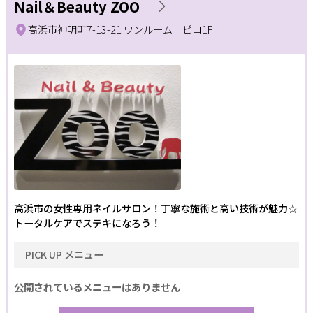
Nail＆Beauty ZOO
ネイルメニュー
高浜市神明町7-13-21 ワンルーム ピコ1F
サポート
ハンド
フット
ネイルケア
よくある質問
利用規約
フットケア
のせ放題
定額制
プライバシーポリシー
サイトマップ
運営会社
お知らせ
アート
メンズ
巻き爪
お問い合わせ
深爪ケア
自爪育成
掲載店様
まつげメニュー
掲載のご案内
掲載の申込み
高浜市の女性専用ネイルサロン！丁寧な施術と高い技術が魅力☆
掲載店様ログイン
トータルケアでステキになろう！
まつパ
マツエク
アイブロウ
PICK UP メニュー
つけ放題
シェービング
公開されているメニューはありません
閉じる
条件