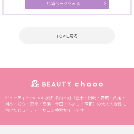
店舗ページをみる
ポイント利用OK
割引あり
キャッシュレスOK
1人のスタッフが最後まで対応
駅近
女性スタッフのみ
キッズルーム
現金払いのみ
駐車場あり
24H営業
TOPに戻る
個室あり
成人式
メンズにおすすめ
ペア施術OK
予約なしOK
半額
20時以降営業
モニター
女性専用
キッズメニュー
子ども向け
スクールあり
バリアフリー
メンズ専門
24時間営業
出張・訪問
入会金無料
体験あり
1対1
少人数
資格取得支援
初心者歓迎
1day
オンライン
ビューティーchaooは愛知県西三河（豊田・岡崎・安城・西尾・
フリーワード
刈谷・知立・碧南・高浜・幸田・みよし・蒲郡）の大人の女性に
向けたビューティーサロン検索サイトです。