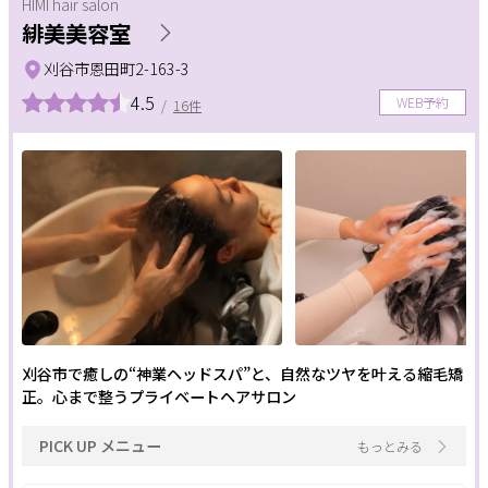
HIMI hair salon
ネイルメニュー
緋美美容室
サポート
ハンド
フット
ネイルケア
刈谷市恩田町2-163-3
よくある質問
利用規約
4.5
WEB予約
/
16件
フットケア
のせ放題
定額制
プライバシーポリシー
サイトマップ
運営会社
お知らせ
アート
メンズ
巻き爪
お問い合わせ
深爪ケア
自爪育成
掲載店様
まつげメニュー
掲載のご案内
掲載の申込み
掲載店様ログイン
まつパ
マツエク
アイブロウ
刈谷市で癒しの“神業ヘッドスパ”と、自然なツヤを叶える縮毛矯
正。心まで整うプライベートヘアサロン
つけ放題
シェービング
PICK UP メニュー
もっとみる
閉じる
条件