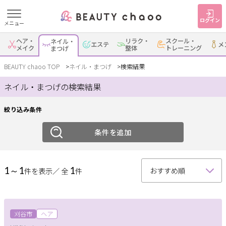
ログイン
メニュー
絞り込み
ヘア・
リラク・
スクール・
ネイル・
エステ
メ
すでに会員の方
はじめてご利用の方
メイク
整体
トレーニング
まつげ
ジャンル
ログイン
新規会員登録
BEAUTY chaoo TOP
ネイル・まつげ
検索結果
ネイル・まつげの検索結果
ネイル
まつげ
ジャンルで探す
絞り込み条件
エリア
ヘア・メイク
ネイル・まつげ
エステ
条件を追加
岡崎・幸田
安城
刈谷・知立
・蒲郡
リラク・整体
スクール・
メンズ
トレーニング
1～1
1
件を表示／ 全
件
西尾
豊田・みよし
碧南・高浜
豊明・大府・知多・
サービス
その他
東浦
大人女子トピック
刈谷市
ヘア
ランキング