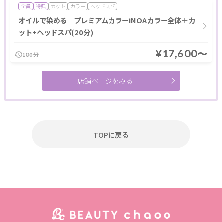
全員
特典
カット
カラー
ヘッドスパ
ポイント利用OK
割引あり
キャッシュレスOK
オイルで染める プレミアムカラーiNOAカラー全体＋カ
ット+ヘッドスパ(20分)
1人のスタッフが最後まで対応
駅近
女性スタッフのみ
キッズルーム
現金払いのみ
駐車場あり
24H営業
¥17,600〜
180分
個室あり
成人式
メンズにおすすめ
ペア施術OK
店舗ページをみる
予約なしOK
半額
20時以降営業
モニター
女性専用
キッズメニュー
子ども向け
スクールあり
バリアフリー
メンズ専門
24時間営業
出張・訪問
入会金無料
体験あり
1対1
少人数
資格取得支援
TOPに戻る
初心者歓迎
1day
オンライン
フリーワード