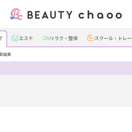
の方
げ
エステ
リラク・
整体
スクール・
トレー
ネイル
録
索結果
岡崎・幸田・蒲郡
安城
西尾
豊田・みよし
豊明・大府・知多・東浦
その他
ステ
ハンド
フット
ネイルケ
ンズ