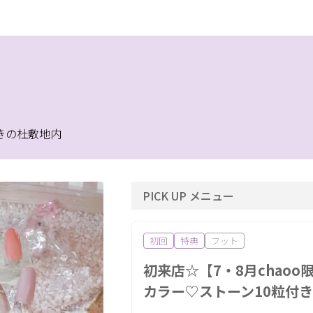
のせ放題
定額制
アート
巻き爪
深爪ケア
自爪育
まつパ
マツエク
アイブロ
やきの杜敷地内
シェービング
イント利用OK
割引あり
キャッシュレスOK
1人
PICK UP メニュー
近
女性スタッフのみ
キッズルーム
現金払いのみ
4H営業
個室あり
成人式
メンズにおすすめ
初回
特典
フット
額
20時以降営業
モニター
女性専用
キッ
初来店☆【7・8月chaoo
クールあり
バリアフリー
メンズ専門
24時間営業
カラー♡ストーン10粒付
会金無料
体験あり
1対1
少人数
資格取得