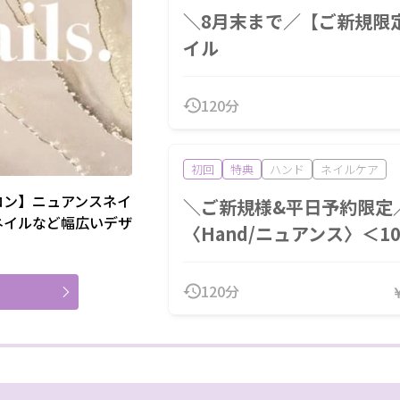
＼8月末まで／【ご新規限定1,
イル
120分
初回
特典
ハンド
ネイルケア
ロン】ニュアンスネイ
＼ご新規様&平日予約限定
ネイルなど幅広いデザ
〈Hand/ニュアンス〉＜1
120分