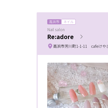
サービス
高浜市
ネイル
大人女子トピック
ランキング
Nail salon
まつげ
Re:adore
メニュー
高浜市芳川町1-1-11 cafeけ
サポート
よくある質問
利用規約
条件
ポ
プライバシーポリシー
サイトマップ
駅
2
運営会社
お知らせ
半
お問い合わせ
ス
入