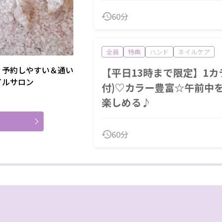
day
オンライン
60分
全員
特典
ハンド
ネイルケア
♪予約しやすい＆通い
【平日13時まで限定】1カ
イルサロン
付)♡カラー豊富☆午前中
楽しめる♪
閉じる
60分
クリア
絞り込む