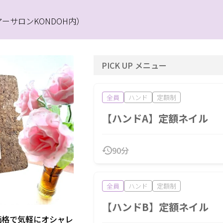
アーサロンKONDOH内）
PICK UP メニュー
全員
ハンド
定額制
【ハンドA】定額ネイル
90分
全員
ハンド
定額制
【ハンドB】定額ネイル
価格で気軽にオシャレ