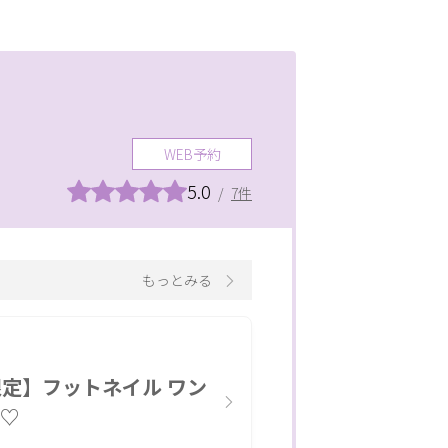
メンズ
成
ウ
つけ放題
WEB予約
5.0
/
7件
のスタッフが最後まで対応
もっとみる
駐車場あり
ペア施術OK
予約なしOK
ズメニュー
子ども向け
限定】フットネイル ワン
出張・訪問
き♡
支援
初心者歓迎