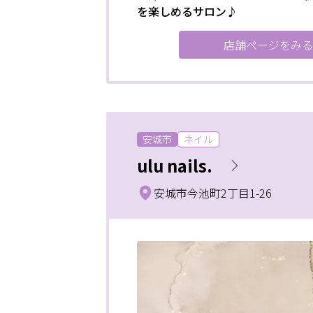
を楽しめるサロン♪
店舗ページをみる
安城市
ネイル
ulu nails.
安城市今池町2丁目1-26