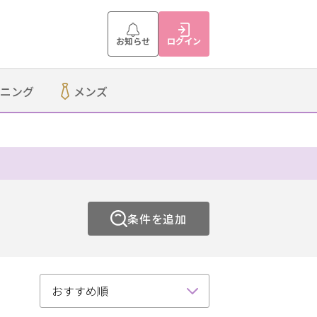
お知らせ
ログイン
ニング
メンズ
まつげ
刈谷・知立
碧南・高浜
条件を追加
ア
フットケア