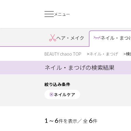
メニュー
絞り込み
すでに会員の方
はじめてご利用
ヘア・
メイク
ネイル・
まつ
ジャンル
ログイン
新規会員登
BEAUTY chaoo TOP
ネイル・まつげ
検
エリア
ネイル・まつげの検索結果
ジャンルで探す
絞り込み条件
ネイルケア
ヘア・メイク
ネイル・まつげ
エ
ネイル
スクール・
1～6
6
件を表示／ 全
件
リラク・整体
メ
トレーニング
メニュー