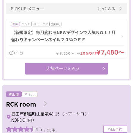
PICK UP メニュー
もっとみる
初回
ハンド
ネイルケア
定額制
【新規限定】毎月変わるNEWデザインで人気ＮO.1！月
替わりキャンペーンネイル２０％ＯＦＦ
¥7,480〜
150分
￥9,350〜
20%OFF
店舗ページをみる
豊田市
ネイル
RCK room
豊田市御船町山屋敷48-15（ヘアーサロン
KONDOH内）
4.5
WEB予約
/
90件