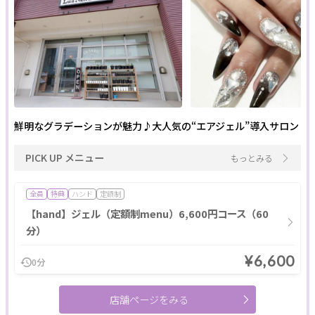
閉じる
クリア
絞り込む
鮮明なグラデーションが魅力♪大人気の“エアジェル”導入サロン
PICK UP メニュー
もっとみる
全員
特典
ハンド
定額制
【hand】ジェル（定額制menu）6,600円コース（60
分）
¥6,600
0分
店舗ページをみる