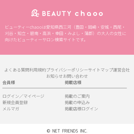
ビューティーchaooは愛知県西三河（豊田・岡崎・安城・西尾・
刈谷・知立・碧南・高浜・幸田・みよし・蒲郡）の大人の女性に
向けたビューティーサロン検索サイトです。
よくある質問
利用規約
プライバシーポリシー
サイトマップ
運営会社
お知らせ
お問い合わせ
会員様
掲載店様
ログイン／マイページ
掲載のご案内
新規会員登録
掲載の申込み
メルマガ
掲載店様ログイン
© NET FRIENDS INC.