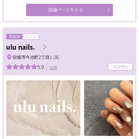
店舗ページをみる
安城市
ネイル
ulu nails.
安城市今池町2丁目1-26
5.0
WEB予約
/
32件