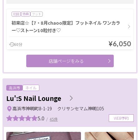
ポイント利用OK
割引あり
キャッシュレスOK
初回
特典
フット
1人のスタッフが最後まで対応
駅近
女性スタッフのみ
初来店☆【7・8月chaoo限定】フットネイル ワンカラ
ー♡ストーン10粒付き♡
キッズルーム
現金払いのみ
駐車場あり
24H営業
個室あり
成人式
メンズにおすすめ
ペア施術OK
¥6,050
60分
予約なしOK
半額
20時以降営業
モニター
店舗ページをみる
女性専用
キッズメニュー
子ども向け
スクールあり
バリアフリー
メンズ専門
24時間営業
出張・訪問
入会金無料
体験あり
1対1
少人数
資格取得支援
高浜市
ネイル
初心者歓迎
1day
オンライン
Lu':S Nail Lounge
フリーワード
高浜市神明町8-1-19 クリサンセマム神明105
5.0
WEB予約
/
45件