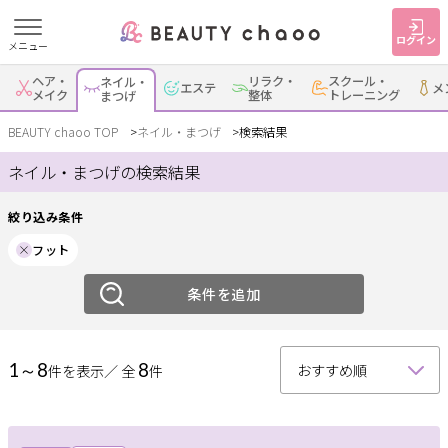
ログイン
メニュー
絞り込み
ヘア・
リラク・
スクール・
ネイル・
エステ
メ
すでに会員の方
はじめてご利用の方
メイク
整体
トレーニング
まつげ
ジャンル
ログイン
新規会員登録
BEAUTY chaoo TOP
ネイル・まつげ
検索結果
ネイル・まつげの検索結果
ネイル
まつげ
ジャンルで探す
絞り込み条件
エリア
フット
ヘア・メイク
ネイル・まつげ
エステ
岡崎・幸田
条件を追加
安城
刈谷・知立
・蒲郡
リラク・整体
スクール・
メンズ
トレーニング
西尾
豊田・みよし
碧南・高浜
1～8
8
件を表示／ 全
件
豊明・大府・知多・
サービス
その他
東浦
大人女子トピック
ランキング