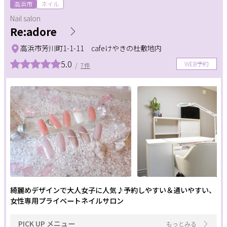
ネイルメニュー
高浜市
ネイル
Nail salon
サポート
Re:adore
ハンド
フット
ネイルケア
よくある質問
利用規約
高浜市芳川町1-1-11 cafeけやきの杜敷地内
フットケア
のせ放題
定額制
プライバシーポリシー
サイトマップ
5.0
WEB予約
/
7件
運営会社
お知らせ
アート
メンズ
巻き爪
お問い合わせ
深爪ケア
自爪育成
掲載店様
まつげメニュー
掲載のご案内
掲載の申込み
掲載店様ログイン
まつパ
マツエク
アイブロウ
つけ放題
シェービング
綺麗めデザインで大人女子に人気♪予約しやすい＆通いやすい、
女性専用プライベートネイルサロン
閉じる
条件
PICK UP メニュー
もっとみる