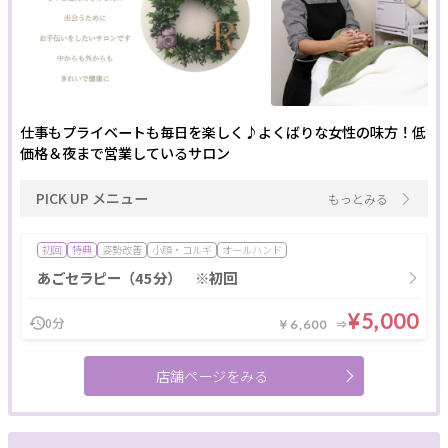
仕事もプライベートも毎日を楽しく♪よくばりな女性の味方！低
価格＆夜まで営業しているサロン
PICK UP メニュー
もっとみる
初回
特典
姿勢改善
小顔・コルギ
オールハンド
あごセラピー（45分） ※初回
¥5,000
0分
￥6,600
店舗ページをみる