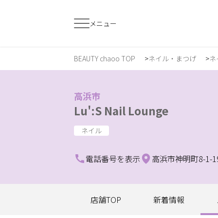
メニュー
BEAUTY chaoo TOP
ネイル・まつげ
ネ
すでに会員の方
はじめてご利用
ログイン
新規会員登
高浜市
Lu':S Nail Lounge
ジャンルで探す
ネイル
電話番号を表示
高浜市神明町8-1-
ヘア・メイク
ネイル・まつげ
エ
スクール・
店舗TOP
新着情報
リラク・整体
メ
トレーニング