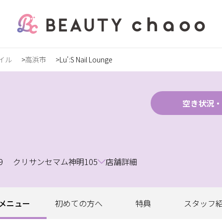
イル
高浜市
Lu':S Nail Lounge
の方
録
空き状況・
19 クリサンセマム神明105
店舗詳細
ステ
メニュー
初めての
方へ
特典
スタッフ
ンズ