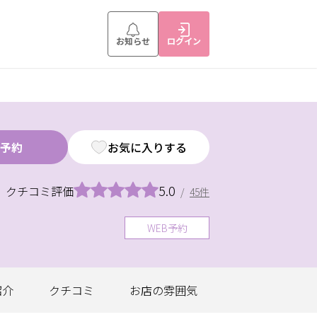
お知らせ
ログイン
予約
お気に入りする
5.0
クチコミ評価
/
45件
WEB予約
紹介
クチコミ
お店の
雰囲気