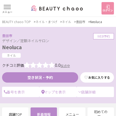
ログイン
メニュー
BEAUTY chaoo TOP
ネイル・まつげ
ネイル
豊田市
Neoluca
すでに会員の方
はじめてご利用の方
ログイン
新規会員登録
豊田市
WEB予約
デザイン／定額ネイルサロン
Neoluca
ジャンルで探す
ネイル
0.0
クチコミ評価
採点中
ヘア・メイク
ネイル・まつげ
エステ
空き状況・予約
お気に入りする
リラク・整体
スクール・
メンズ
トレーニング
店舗詳細
サービス
大人女子トピック
ランキング
初めての
店舗TOP
新着情報
メニュー