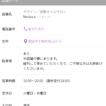
店舗データ
デザイン／定額ネイルサロン
店舗名
Neoluca
（ネオルカ ）
電話番号
番号を表示
住所
豊田市生駒町東山59-6
あり
※店舗の横にあります。
駐車場
縦列して停めていただくので、ご不明な方はお声掛け
くださいませ。
営業時間
10:00〜20:00 （最終受付18:00）
定休日
火曜日・水曜日
その他
現金