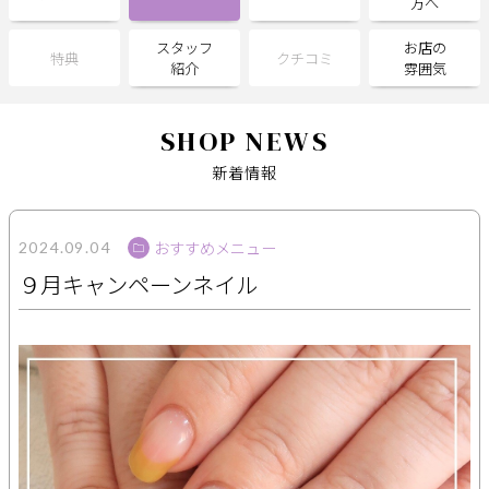
方へ
スタッフ
お店の
サポート
特典
クチコミ
紹介
雰囲気
よくある質問
利用規約
プライバシーポリシー
サイトマップ
SHOP NEWS
運営会社
お知らせ
新着情報
お問い合わせ
おすすめメニュー
2024.09.04
掲載店様
９月キャンペーンネイル
掲載のご案内
掲載の申込み
掲載店様ログイン
閉じる