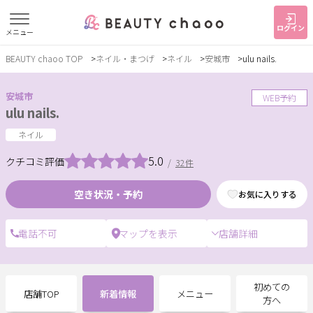
ログイン
メニュー
BEAUTY chaoo TOP
ネイル・まつげ
ネイル
安城市
ulu nails.
すでに会員の方
はじめてご利用の方
ログイン
新規会員登録
安城市
WEB予約
ulu nails.
ジャンルで探す
ネイル
5.0
クチコミ評価
/
32件
ヘア・メイク
ネイル・まつげ
エステ
空き状況・予約
お気に入りする
リラク・整体
スクール・
メンズ
トレーニング
店舗詳細
サービス
初めての
店舗TOP
新着情報
メニュー
大人女子トピック
ランキング
方へ