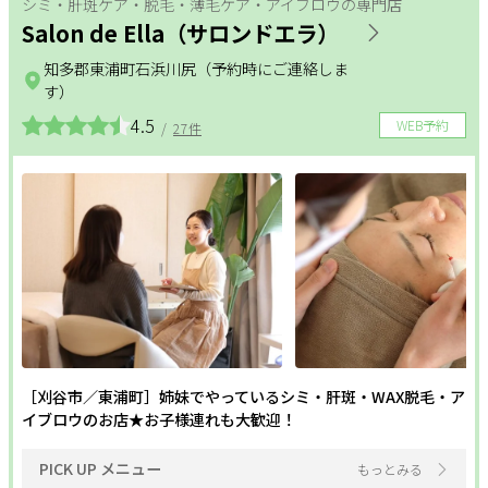
シミ・肝斑ケア・脱毛・薄毛ケア・アイブロウの専門店
リラクメニュー
Salon de Ella（サロンドエラ）
サポート
整体
アロマ・リンパ
フットケア
知多郡東浦町石浜川尻（予約時にご連絡しま
す）
よくある質問
利用規約
ダイエット
もみほぐし
インナーケア
4.5
プライバシーポリシー
サイトマップ
WEB予約
/
27件
運営会社
お知らせ
更年期
温活
姿勢改善
お問い合わせ
ヘッドケア
足つぼ
美白
掲載店様
フェムケア
フェイシャル
ボディ
掲載のご案内
掲載の申込み
ホワイトニング
オールハンド
エイジングケア
掲載店様ログイン
毛穴
セルフエステ
シェービング
［刈谷市／東浦町］姉妹でやっているシミ・肝斑・WAX脱毛・ア
イブロウのお店★お子様連れも大歓迎！
角質・ピーリング
シミ・しわ
ハリ・つや
閉じる
PICK UP メニュー
もっとみる
二の腕・ハミ肉
太もも・ヒップ
ボディメイク