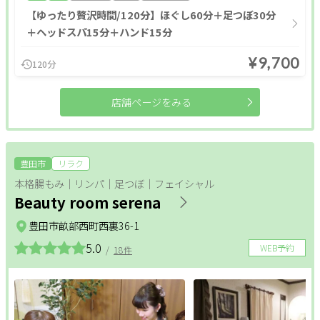
【ゆったり贅沢時間/120分】ほぐし60分＋足つぼ30分
＋ヘッドスパ15分＋ハンド15分
¥9,700
120分
店舗ページをみる
豊田市
リラク
本格腸もみ｜リンパ｜足つぼ｜フェイシャル
Beauty room serena
豊田市畝部西町西裏36-1
5.0
WEB予約
/
18件