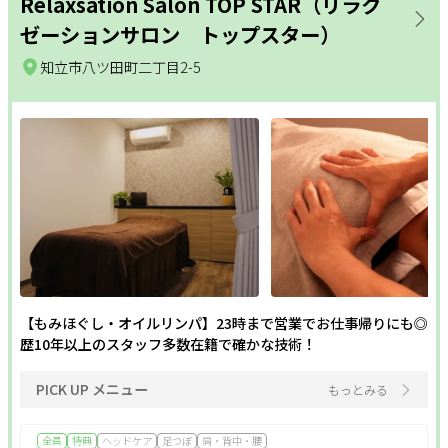
Relaxsation Salon TOP STAR（リラク
ゼーションサロン トップスター）
知立市八ツ田町二丁目2-5
【もみほぐし・オイルリンパ】23時まで営業でお仕事帰りにも◎
歴10年以上のスタッフ多数在籍で確かな技術！
PICK UP メニュー
もっとみる
全員
特典
ヘッドケア
足つぼ
肩・背中・腰