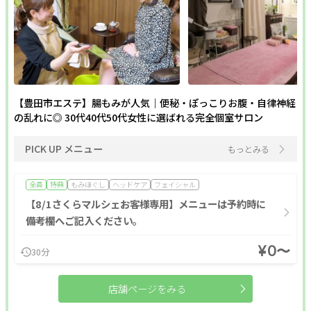
【豊田市エステ】腸もみが人気｜便秘・ぽっこりお腹・自律神経
の乱れに◎ 30代40代50代女性に選ばれる完全個室サロン
PICK UP メニュー
もっとみる
全員
特典
もみほぐし
ヘッドケア
フェイシャル
【8/1さくらマルシェお客様専用】メニューは予約時に
備考欄へご記入ください。
¥0〜
30分
店舗ページをみる