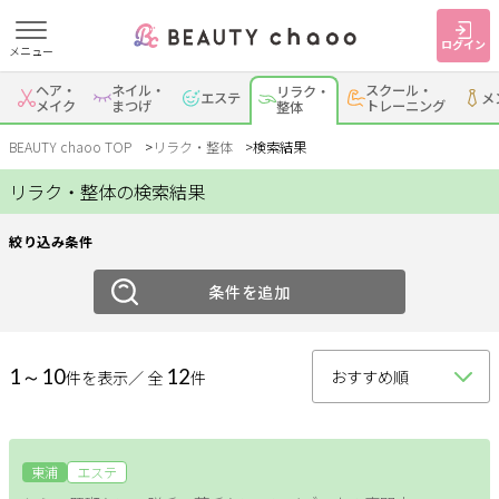
ログイン
メニュー
絞り込み
ヘア・
ネイル・
スクール・
リラク・
エステ
メ
すでに会員の方
はじめてご利用の方
メイク
まつげ
トレーニング
整体
ジャンル
ログイン
新規会員登録
BEAUTY chaoo TOP
リラク・整体
検索結果
リラク・整体の検索結果
リラク
整体
ジャンルで探す
絞り込み条件
エリア
ヘア・メイク
ネイル・まつげ
エステ
条件を追加
岡崎・幸田
安城
刈谷・知立
・蒲郡
リラク・整体
スクール・
メンズ
トレーニング
1～10
12
件を表示／ 全
件
西尾
豊田・みよし
碧南・高浜
豊明・大府・知多・
サービス
その他
東浦
大人女子トピック
東浦
エステ
ランキング