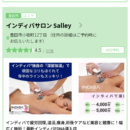
豊田市
エステ
インディバサロン Salley
豊田市小坂町12丁目 （住所の詳細はご予約時に
お伝えいたします）
4.5
WEB予約
/
57件
インディバで疲労回復,温活,痩身,術後ケアなど美容と健康に！幅
広く施術！最新インディバEDNA導入店