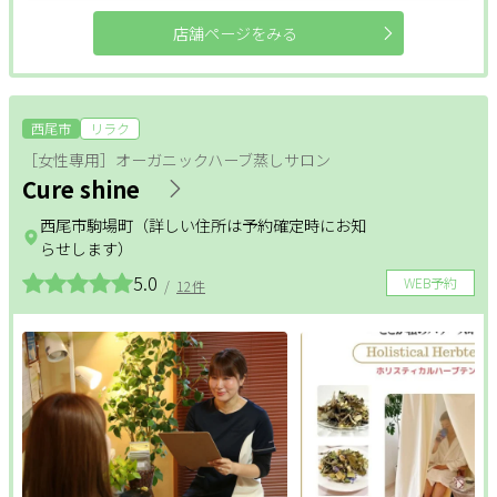
閉じる
店舗ページをみる
クリア
絞り込む
西尾市
リラク
［女性専用］オーガニックハーブ蒸しサロン
Cure shine
西尾市駒場町（詳しい住所は予約確定時にお知
らせします）
5.0
WEB予約
/
12件