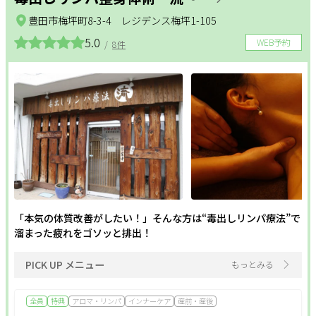
豊田市梅坪町8-3-4 レジデンス梅坪1-105
5.0
WEB予約
/
8件
「本気の体質改善がしたい！」そんな方は“毒出しリンパ療法”で
溜まった疲れをゴソッと排出！
PICK UP メニュー
もっとみる
全員
特典
アロマ・リンパ
インナーケア
産前・産後