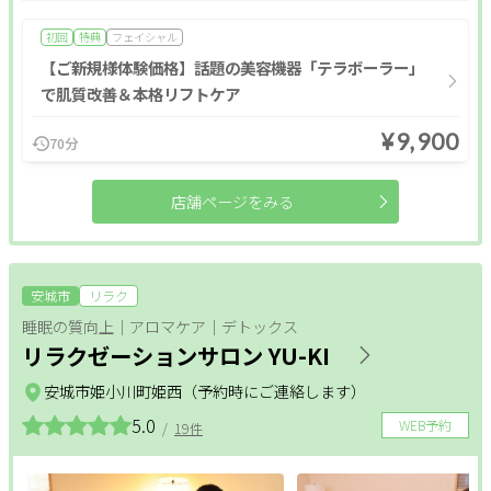
初回
特典
フェイシャル
肩・背中・腰
産前・産後
【ご新規様体験価格】話題の美容機器「テラボーラー」
で肌質改善＆本格リフトケア
整体メニュー
¥9,900
70分
アロマ・リンパ
フットケア
もみほぐし
店舗ページをみる
インナーケア
更年期
温活
姿勢改善
ヘッドケア
足つぼ
安城市
リラク
睡眠の質向上｜アロマケア｜デトックス
オールハンド
肩・背中・腰
産前・産後
リラクゼーションサロン YU-KI
整体
安城市姫小川町姫西（予約時にご連絡します）
5.0
WEB予約
/
19件
条件