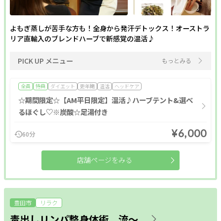
よもぎ蒸しが苦手な方も！全身から発汗デトックス！オーストラ
リア直輸入のブレンドハーブで新感覚の温活♪
PICK UP メニュー
もっとみる
全員
特典
ダイエット
更年期
温活
ヘッドケア
☆期間限定☆【AM平日限定】温活♪ハーブテント&選べ
るほぐし♡※炭酸☆足湯付き
¥6,000
60分
店舗ページをみる
豊田市
リラク
毒出しリンパ整身体術 流〜