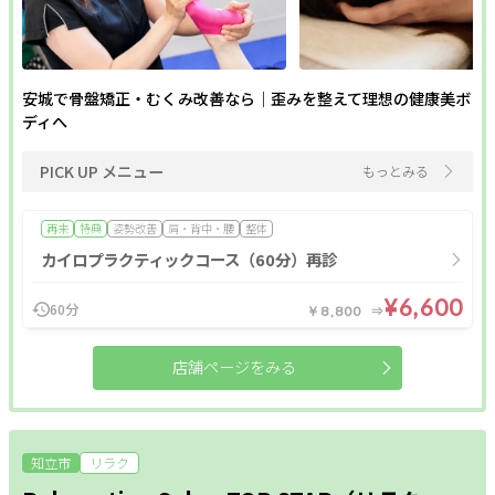
安城で骨盤矯正・むくみ改善なら｜歪みを整えて理想の健康美ボ
ディへ
PICK UP メニュー
もっとみる
再来
特典
姿勢改善
肩・背中・腰
整体
カイロプラクティックコース（60分）再診
¥6,600
60分
￥8,800
店舗ページをみる
知立市
リラク