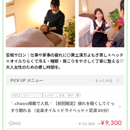
ポイント利用OK
割引あり
20時以降営業
個室あり
現金払いのみ
キャッシュレスOK
駐車場あり
駅近
24H営業
成人式
1人のスタッフが最後まで対応
メンズにおすすめ
ペア施術OK
半額
予約なしOK
モニター
女性スタッフのみ
女性専用
キッズルーム
キッズメニュー
子ども向け
スクールあり
バリアフリー
安城サロン｜仕事や家事の疲れに◎黄土漢方よもぎ蒸し×ヘッド
×オイルりらくで冷え・睡眠・肩こりをやさしく丁寧に整える♡
メンズ専門
24時間営業
出張・訪問
入会金無料
大人女性のための癒し時間を。
体験あり
1対1
少人数
資格取得支援
初心者歓迎
1day
オンライン
PICK UP メニュー
もっとみる
初回
アロマ・リンパ
もみほぐし
肩・背中・腰
フリーワード
＼chaoo掲載で人気／ 【初回限定】疲れを軽くしてぐっ
すり眠れる （全身オイル×ドライヘッド＋足湯 80分）
¥9,300
80分
￥10,300