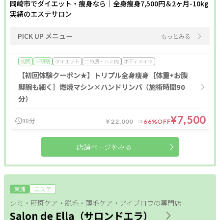
岡崎市でダイエット・痩身なら｜全身痩身7,500円＆2ヶ月-10kg
実績のエステサロン
PICK UP メニュー
もっとみる
初回
半額割
ダイエット
二の腕・ハミ肉
ボディメイク
【初回体験クーポン★】トリプル全身痩身［体重+お腹
脚腕も細く］燃焼マシン×ハンドリンパ（施術時間90
分）
¥7,500
90分
￥22,000
66%OFF
店舗ページをみる
東浦
エステ
シミ・肝斑ケア・脱毛・薄毛ケア・アイブロウの専門店
Salon de Ella（サロンドエラ）