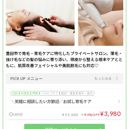
豊田市で発毛・育毛ケアに特化したプライベートサロン。薄毛・
抜け毛などの髪の悩みに寄り添い、頭皮から整える根本ケアとと
もに、肌質改善フェイシャルや美肌脱毛にも対応♡
PICK UP メニュー
もっとみる
初回
半額割
特典
スカルプケア
産前・産後
育毛・発毛
＼気軽に相談したい方歓迎／お試し育毛ケア
¥3,980
180分
￥55,000
93%OFF