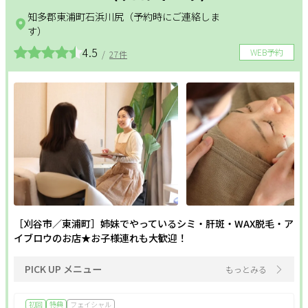
知多郡東浦町石浜川尻（予約時にご連絡しま
す）
4.5
WEB予約
/
27件
［刈谷市／東浦町］姉妹でやっているシミ・肝斑・WAX脱毛・ア
イブロウのお店★お子様連れも大歓迎！
PICK UP メニュー
もっとみる
初回
特典
フェイシャル