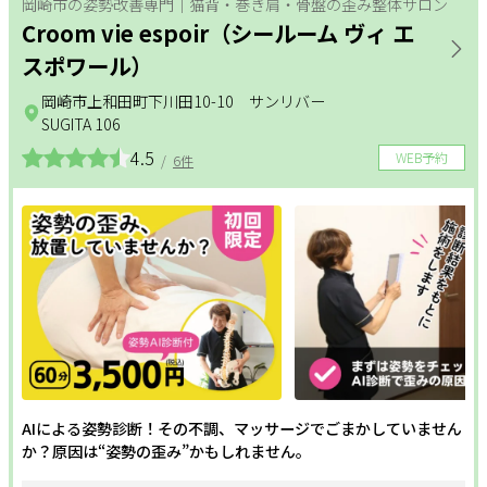
岡崎市の姿勢改善専門｜猫背・巻き肩・骨盤の歪み整体サロン
リラクメニュー
Croom vie espoir（シールーム ヴィ エ
サポート
スポワール）
整体
アロマ・リンパ
フットケア
よくある質問
利用規約
岡崎市上和田町下川田10-10 サンリバー
ダイエット
もみほぐし
インナーケア
SUGITA 106
プライバシーポリシー
サイトマップ
4.5
運営会社
お知らせ
WEB予約
/
6件
更年期
温活
姿勢改善
お問い合わせ
ヘッドケア
足つぼ
美白
掲載店様
フェムケア
フェイシャル
ボディ
掲載のご案内
掲載の申込み
ホワイトニング
オールハンド
エイジングケア
掲載店様ログイン
毛穴
セルフエステ
シェービング
AIによる姿勢診断！その不調、マッサージでごまかしていません
角質・ピーリング
シミ・しわ
ハリ・つや
閉じる
か？原因は“姿勢の歪み”かもしれません。
二の腕・ハミ肉
太もも・ヒップ
ボディメイク