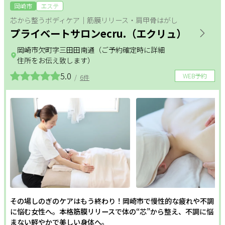
岡崎市
エステ
芯から整うボディケア｜筋膜リリース・肩甲骨はがし
プライベートサロンecru.（エクリュ）
岡崎市欠町字三田田南通（ご予約確定時に詳細
住所をお伝え致します）
5.0
WEB予約
/
6件
その場しのぎのケアはもう終わり！岡崎市で慢性的な疲れや不調
に悩む女性へ。本格筋膜リリースで体の“芯”から整え、不調に悩
まない軽やかで美しい身体へ。