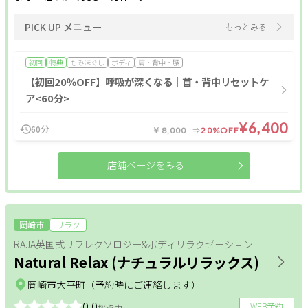
PICK UP メニュー
もっとみる
初回
特典
もみほぐし
ボディ
肩・背中・腰
【初回20％OFF】呼吸が深くなる｜首・背中リセットケ
ア<60分>
¥6,400
60分
￥8,000
20%OFF
店舗ページをみる
岡崎市
リラク
RAJA英国式リフレクソロジー&ボディリラクゼーション
Natural Relax (ナチュラルリラックス)
岡崎市大平町（予約時にご連絡します）
0.0
WEB予約
採点中