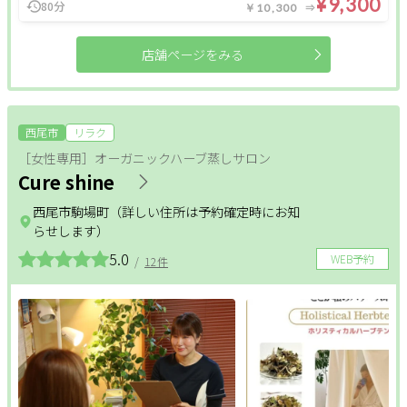
¥9,300
80分
￥10,300
閉じる
店舗ページをみる
クリア
絞り込む
西尾市
リラク
［女性専用］オーガニックハーブ蒸しサロン
Cure shine
西尾市駒場町（詳しい住所は予約確定時にお知
らせします）
5.0
WEB予約
/
12件