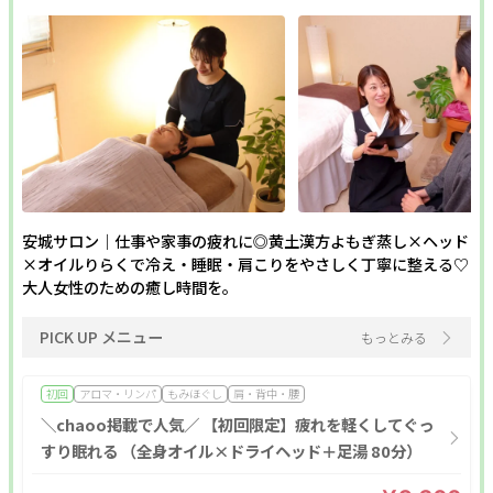
ポイント利用OK
割引あり
20時以降営業
個室あり
現金払いのみ
キャッシュレスOK
駐車場あり
駅近
24H営業
成人式
1人のスタッフが最後まで対応
メンズにおすすめ
ペア施術OK
半額
予約なしOK
モニター
女性スタッフのみ
女性専用
キッズルーム
キッズメニュー
子ども向け
スクールあり
バリアフリー
メンズ専門
24時間営業
出張・訪問
入会金無料
安城サロン｜仕事や家事の疲れに◎黄土漢方よもぎ蒸し×ヘッド
×オイルりらくで冷え・睡眠・肩こりをやさしく丁寧に整える♡
体験あり
1対1
少人数
資格取得支援
初心者歓迎
大人女性のための癒し時間を。
1day
オンライン
PICK UP メニュー
もっとみる
フリーワード
初回
アロマ・リンパ
もみほぐし
肩・背中・腰
＼chaoo掲載で人気／ 【初回限定】疲れを軽くしてぐっ
すり眠れる （全身オイル×ドライヘッド＋足湯 80分）