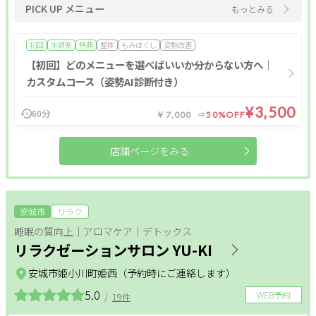
PICK UP メニュー
もっとみる
肩・背中・腰
産前・産後
初回
半額割
特典
整体
もみほぐし
姿勢改善
【初回】どのメニューを選べばいいか分からない方へ｜
整体メニュー
カスタムコース（姿勢AI診断付き）
¥3,500
アロマ・リンパ
フットケア
もみほぐし
60分
￥7,000
50%OFF
インナーケア
更年期
温活
店舗ページをみる
姿勢改善
ヘッドケア
足つぼ
安城市
リラク
オールハンド
肩・背中・腰
産前・産後
睡眠の質向上｜アロマケア｜デトックス
リラクゼーションサロン YU-KI
整体
安城市姫小川町姫西（予約時にご連絡します）
条件
5.0
WEB予約
/
19件