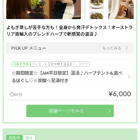
よもぎ蒸しが苦手な方も！全身から発汗デトックス！オーストラ
リア直輸入のブレンドハーブで新感覚の温活♪
PICK UP メニュー
もっとみる
全員
特典
ダイエット
更年期
温活
ヘッドケア
☆期間限定☆【AM平日限定】温活♪ハーブテント&選べ
るほぐし♡※炭酸☆足湯付き
¥6,000
60分
店舗ページをみる
西尾市
整体