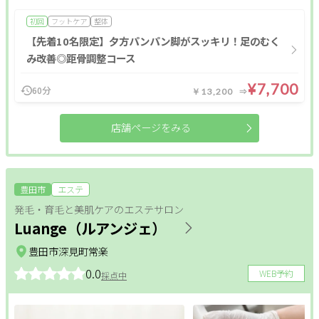
初回
フットケア
整体
【先着10名限定】夕方パンパン脚がスッキリ！足のむく
み改善◎距骨調整コース
¥7,700
60分
￥13,200
店舗ページをみる
豊田市
エステ
発毛・育毛と美肌ケアのエステサロン
Luange（ルアンジェ）
豊田市深見町常楽
0.0
WEB予約
採点中