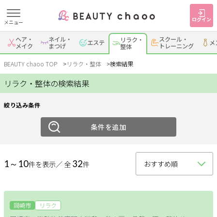
ログイン
メニュー
絞り込み
ヘア・
ネイル・
スクール・
リラク・
エステ
メ
すでに会員の方
はじめてご利用の方
メイク
まつげ
トレーニング
整体
ジャンル
ログイン
新規会員登録
BEAUTY chaoo TOP
リラク・整体
検索結果
リラク・整体の検索結果
リラク
整体
ジャンルで探す
絞り込み条件
エリア
ヘア・メイク
ネイル・まつげ
エステ
条件を追加
岡崎・幸田
安城
刈谷・知立
・蒲郡
リラク・整体
スクール・
メンズ
トレーニング
1～10
32
件を表示／ 全
件
西尾
豊田・みよし
碧南・高浜
豊明・大府・知多・
サービス
その他
東浦
大人女子トピック
岡崎市
リラク
ランキング