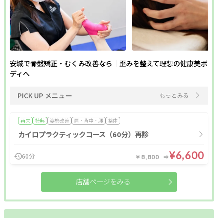
安城で骨盤矯正・むくみ改善なら｜歪みを整えて理想の健康美ボ
ディへ
PICK UP メニュー
もっとみる
再来
特典
姿勢改善
肩・背中・腰
整体
カイロプラクティックコース（60分）再診
¥6,600
60分
￥8,800
店舗ページをみる