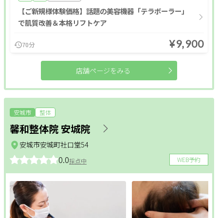
【ご新規様体験価格】話題の美容機器「テラボーラー」
で肌質改善＆本格リフトケア
¥9,900
70分
店舗ページをみる
安城市
整体
馨和整体院 安城院
安城市安城町社口堂54
0.0
WEB予約
採点中