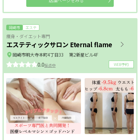
店舗ページをみる
岡崎市
エステ
痩身・ダイエット専門
エステティックサロン Eternal flame
岡崎市明大寺本町4丁目33 第2新星ビル4F
0.0
WEB予約
採点中