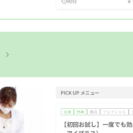
90分
￥
PICK UP メニュー
全員
特典
美白
フェイシャル
【初回お試し】一度でも効果