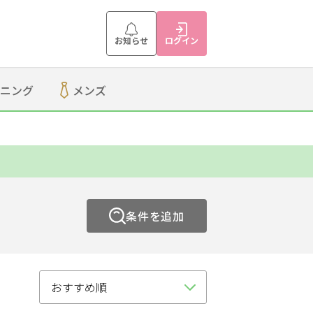
お知らせ
ログイン
ニング
メンズ
整体
刈谷・知立
碧南・高浜
条件を追加
ア
ダイエット