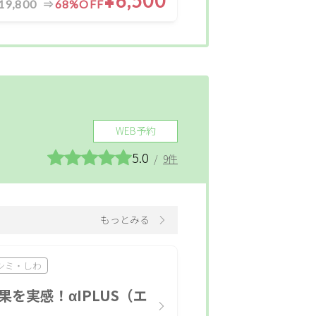
¥6,500
19,800
68%OFF
WEB予約
5.0
/
9件
もっとみる
シミ・しわ
を実感！αIPLUS（エ