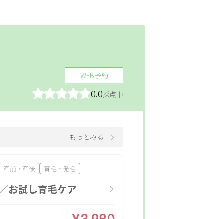
温活
美白
ホワイトニング
WEB予約
セルフエステ
0.0
採点中
わ
ハリ・つや
イク
肩・背中・腰
もっとみる
産前・産後
育毛・発毛
／お試し育毛ケア
し
インナーケア