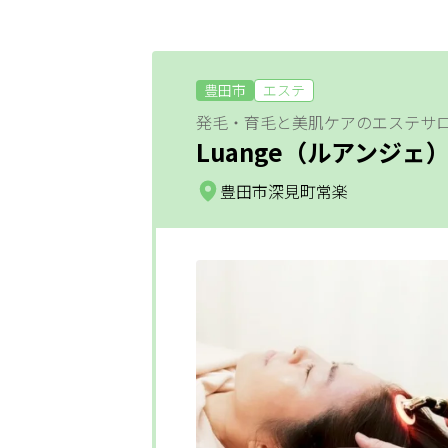
サービス
豊田市
エステ
大人女子トピック
ランキング
発毛・育毛と美肌ケアのエステサ
Luange（ルアンジェ
豊田市深見町常楽
サポート
よくある質問
利用規約
プライバシーポリシー
サイトマップ
運営会社
お知らせ
お問い合わせ
整体
メニュー