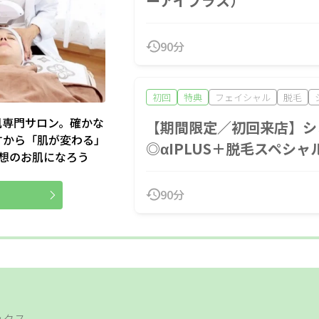
ーアイプラス）
90分
初回
特典
フェイシャル
脱毛
肌専門サロン。確かな
【期間限定／初回来店】シ
すから「肌が変わる」
◎αIPLUS＋脱毛スペシャ
理想のお肌になろう
90分
ックス