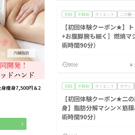
初回
半額割
ダイエット
二の腕
【初回体験クーポン★】ト
+お腹脚腕も細く］燃焼マ
術時間90分）
90分
￥
初回
半額割
ダイエット
ボディ
痩身7,500円＆2
【初回体験クーポン★二の
身】脂肪分解マシン×筋膜
術時間90分）