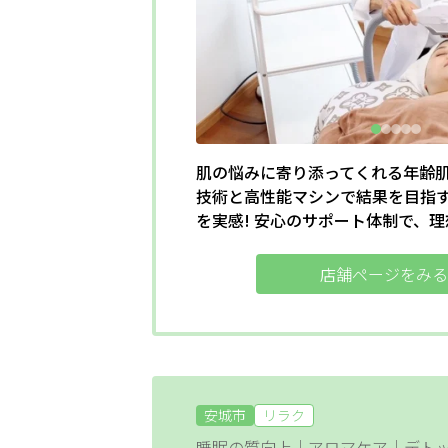
肌の悩みに寄り添ってくれる年齢
技術と高性能マシンで結果を目指
を実感! 安心のサポート体制で、
店舗ページをみる
安城市
リラク
睡眠の質向上｜アロマケア｜デト