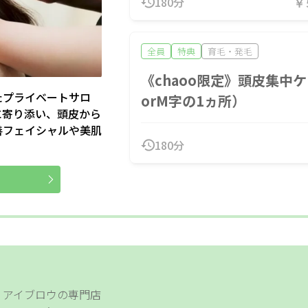
180分
更年期
温活
姿勢改
￥
足つぼ
オールハンド
肩・背中
全員
特典
育毛・発毛
整体
《chaoo限定》頭皮集中
たプライベートサロ
orM字の1ヵ所）
に寄り添い、頭皮から
イント利用OK
割引あり
20時以降営業
個室あり
善フェイシャルや美肌
180分
ャッシュレスOK
駐車場あり
駅近
24H営業
人のスタッフが最後まで対応
メンズにおすすめ
ペア施術
約なしOK
モニター
女性スタッフのみ
女性専用
ッズメニュー
子ども向け
スクールあり
バリアフ
4時間営業
出張・訪問
入会金無料
体験あり
格取得支援
初心者歓迎
1day
オンライン
・アイブロウの専門店