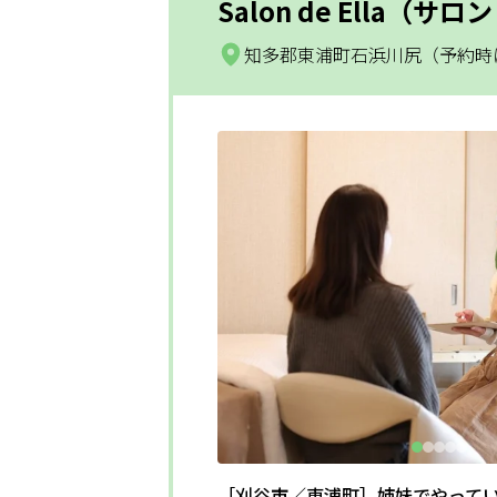
Salon de Ella（サ
知多郡東浦町石浜川尻（予約時
［刈谷市／東浦町］姉妹でやって