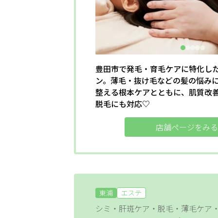
掲載店様
掲載のご案内
掲載の申込み
掲載店様ログイン
豊田市で発毛・育毛ケアに特化し
ン。薄毛・抜け毛などの髪の悩み
条件
ポ
整える根本ケアとともに、肌質改
閉じる
キ
脱毛にも対応♡
1
店舗ページをみる
予
キ
2
資
東浦
エステ
シミ・肝斑ケア・脱毛・薄毛ケア
フリーワード