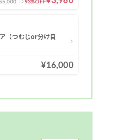
¥3,980
善
ヘッドケア
55,000
93%OFF
・腰
産前・産後
ケア（つむじor分け目
現金払いのみ
¥16,000
成人式
OK
半額
キッズルーム
リー
メンズ専門
1対1
少人数