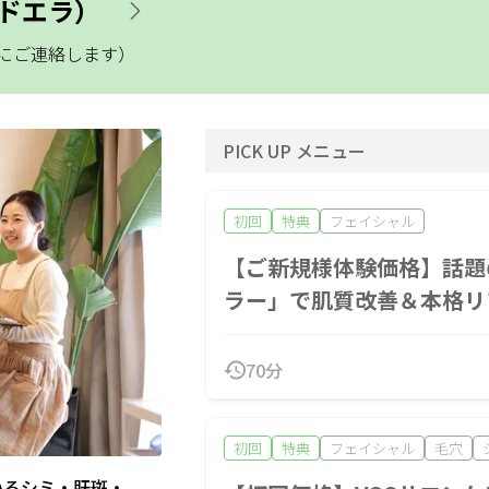
ロンドエラ）
にご連絡します）
PICK UP メニュー
閉じる
初回
特典
フェイシャル
【ご新規様体験価格】話題
クリア
絞り込む
ラー」で肌質改善＆本格リ
70分
初回
特典
フェイシャル
毛穴
いるシミ・肝斑・