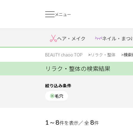
メニュー
絞り込み
すでに会員の方
はじめてご利用
ヘア・
メイク
ネイル・
まつ
ジャンル
ログイン
新規会員登
BEAUTY chaoo TOP
リラク・整体
検索
エリア
リラク・整体の検索結果
ジャンルで探す
絞り込み条件
毛穴
ヘア・メイク
ネイル・まつげ
エ
リラク
スクール・
1～8
8
件を表示／ 全
件
リラク・整体
メ
トレーニング
メニュー