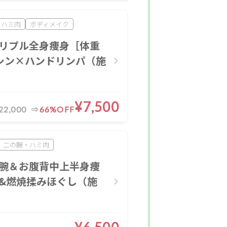
・ハミ肉
ボディメイク
リプル全身痩身［体重
シン×ハンドリンパ（施
¥7,500
22,000
66%OFF
二の腕・ハミ肉
腕＆お腹背中上半身痩
&燃焼揉みほぐし（施