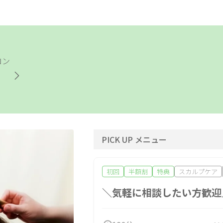
もみほぐし
インナーケア
更年期
姿勢改善
ヘッドケア
足つぼ
フェムケア
フェイシャル
ボディ
ロン
）
オールハンド
エイジングケア
毛穴
シェービング
角質・ピーリング
シミ・し
二の腕・ハミ肉
太もも・ヒップ
ボディメ
PICK UP メニュー
産前・産後
初回
半額割
特典
スカルプケア
＼気軽に相談したい方歓迎
アロマ・リンパ
フットケア
もみほぐ