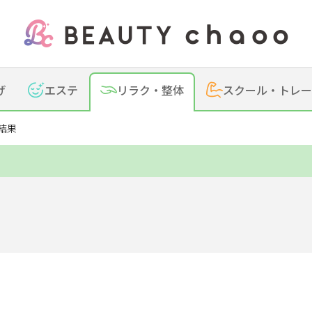
の方
げ
エステ
リラク・
整体
スクール・
トレー
リラク
録
結果
岡崎・幸田・蒲郡
安城
西尾
豊田・みよし
豊明・大府・知多・東浦
その他
ステ
整体
アロマ・リンパ
フットケ
ンズ