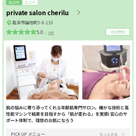
リラクメニュー
高浜市
エステ
private salon cherilu
サポート
整体
アロマ・リンパ
フットケア
高浜市論地町3-6-110
よくある質問
利用規約
5.0
WEB予約
ダイエット
もみほぐし
インナーケア
/
9件
プライバシーポリシー
サイトマップ
運営会社
お知らせ
更年期
温活
姿勢改善
お問い合わせ
ヘッドケア
足つぼ
美白
掲載店様
フェムケア
フェイシャル
ボディ
掲載のご案内
掲載の申込み
ホワイトニング
オールハンド
エイジングケア
掲載店様ログイン
毛穴
セルフエステ
シェービング
肌の悩みに寄り添ってくれる年齢肌専門サロン。確かな技術と高
性能マシンで結果を目指すから「肌が変わる」を実感! 安心のサ
角質・ピーリング
シミ・しわ
ハリ・つや
ポート体制で、理想のお肌になろう
閉じる
PICK UP メニュー
もっとみる
二の腕・ハミ肉
太もも・ヒップ
ボディメイク