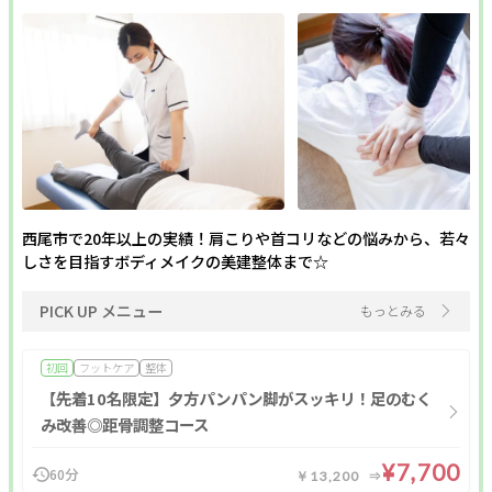
西尾市で20年以上の実績！肩こりや首コリなどの悩みから、若々
しさを目指すボディメイクの美建整体まで☆
PICK UP メニュー
もっとみる
初回
フットケア
整体
【先着10名限定】夕方パンパン脚がスッキリ！足のむく
み改善◎距骨調整コース
¥7,700
60分
￥13,200