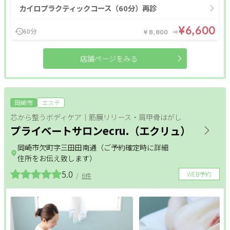
カイロプラクティックコース（60分）再診
¥6,600
60分
￥8,800
店舗ページをみる
岡崎市
エステ
芯から整うボディケア｜筋膜リリース・肩甲骨はがし
プライベートサロンecru.（エクリュ）
岡崎市欠町字三田田南通（ご予約確定時に詳細
住所をお伝え致します）
5.0
WEB予約
/
6件