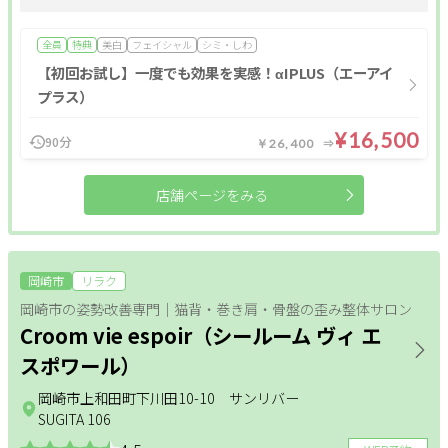
肩・背中・腰
産前・産後
全員
特典
美白
フェイシャル
シミ・しわ
【初回お試し】一度でも効果を実感！αIPLUS（エーアイ
プラス）
整体メニュー
¥16,500
90分
￥26,400
アロマ・リンパ
フットケア
もみほぐし
店舗ページをみる
インナーケア
更年期
温活
姿勢改善
ヘッドケア
足つぼ
岡崎市
リラク
オールハンド
肩・背中・腰
産前・産後
岡崎市の姿勢改善専門｜猫背・巻き肩・骨盤の歪み整体サロン
Croom vie espoir（シールーム ヴィ エ
整体
スポワール）
岡崎市上和田町下川田10-10 サンリバー
条件
SUGITA 106