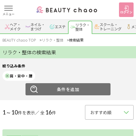
ログイン
メニュー
絞り込み
ヘア・
ネイル・
スクール・
リラク・
エステ
メ
すでに会員の方
はじめてご利用の方
メイク
まつげ
トレーニング
整体
ジャンル
ログイン
新規会員登録
BEAUTY chaoo TOP
リラク・整体
検索結果
リラク・整体の検索結果
リラク
整体
ジャンルで探す
絞り込み条件
エリア
肩・背中・腰
ヘア・メイク
ネイル・まつげ
エステ
岡崎・幸田
条件を追加
安城
刈谷・知立
・蒲郡
リラク・整体
スクール・
メンズ
トレーニング
西尾
豊田・みよし
碧南・高浜
1～10
16
件を表示／ 全
件
豊明・大府・知多・
サービス
その他
東浦
大人女子トピック
ランキング