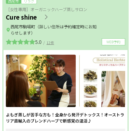
西尾市
リラク
［女性専用］オーガニックハーブ蒸しサロン
Cure shine
西尾市駒場町（詳しい住所は予約確定時にお知
らせします）
5.0
WEB予約
/
12件
よもぎ蒸しが苦手な方も！全身から発汗デトックス！オーストラ
リア直輸入のブレンドハーブで新感覚の温活♪