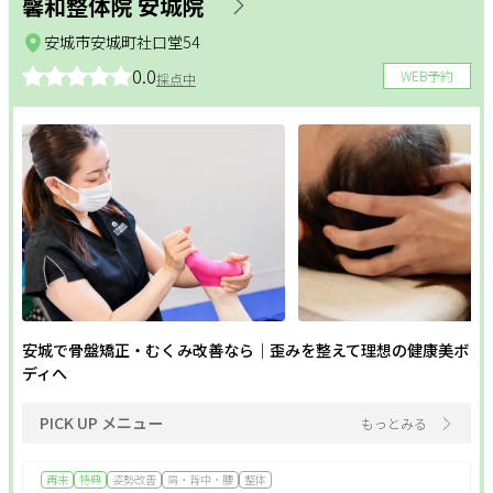
馨和整体院 安城院
安城市安城町社口堂54
0.0
WEB予約
採点中
安城で骨盤矯正・むくみ改善なら｜歪みを整えて理想の健康美ボ
ディへ
PICK UP メニュー
もっとみる
再来
特典
姿勢改善
肩・背中・腰
整体