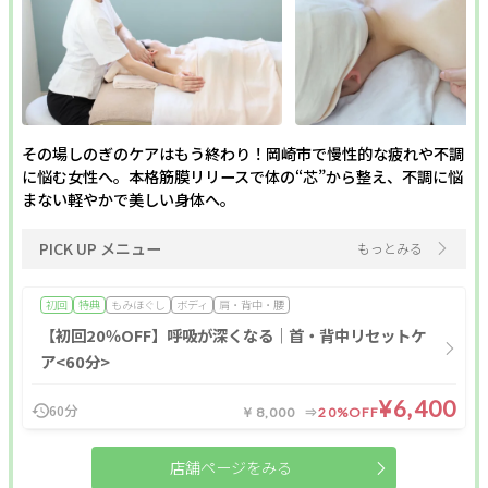
その場しのぎのケアはもう終わり！岡崎市で慢性的な疲れや不調
に悩む女性へ。本格筋膜リリースで体の“芯”から整え、不調に悩
まない軽やかで美しい身体へ。
PICK UP メニュー
もっとみる
初回
特典
もみほぐし
ボディ
肩・背中・腰
【初回20％OFF】呼吸が深くなる｜首・背中リセットケ
ア<60分>
¥6,400
60分
￥8,000
20%OFF
店舗ページをみる