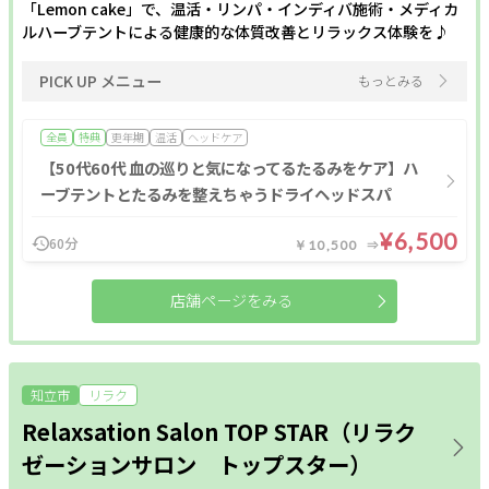
「Lemon cake」で、温活・リンパ・インディバ施術・メディカ
ルハーブテントによる健康的な体質改善とリラックス体験を♪
PICK UP メニュー
もっとみる
全員
特典
更年期
温活
ヘッドケア
【50代60代 血の巡りと気になってるたるみをケア】ハ
ーブテントとたるみを整えちゃうドライヘッドスパ
¥6,500
60分
￥10,500
店舗ページをみる
知立市
リラク
Relaxsation Salon TOP STAR（リラク
ゼーションサロン トップスター）