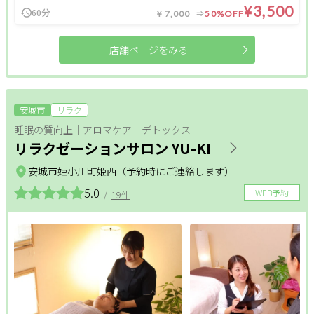
¥3,500
60分
￥7,000
50%OFF
閉じる
店舗ページをみる
クリア
絞り込む
安城市
リラク
睡眠の質向上｜アロマケア｜デトックス
リラクゼーションサロン YU-KI
安城市姫小川町姫西（予約時にご連絡します）
5.0
WEB予約
/
19件