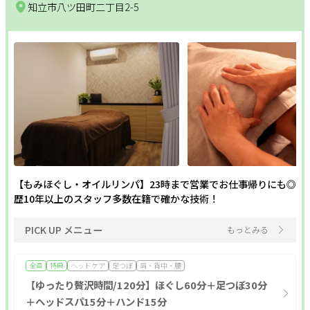
知立市八ツ田町二丁目2-5
【もみほぐし・オイルリンパ】23時まで営業でお仕事帰りにも◎
歴10年以上のスタッフ多数在籍で確かな技術！
PICK UP メニュー
もっとみる
全員
特典
ヘッドケア
足つぼ
肩・背中・腰
【ゆったり贅沢時間/120分】ほぐし60分＋足つぼ30分
＋ヘッドスパ15分＋ハンド15分