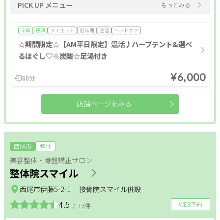
PICK UP メニュー
もっとみる
全員
特典
ダイエット
更年期
温活
ヘッドケア
☆期間限定☆【AM平日限定】温活♪ハーブテント&選べ
るほぐし♡※炭酸☆足湯付き
¥6,000
60分
店舗ページをみる
西尾市
整体
美容整体・骨盤矯正サロン
整体院スマイル
西尾市伊藤5-2-1 接骨院スマイル併設
4.5
WEB予約
/
13件