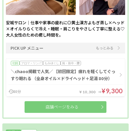
安城サロン｜仕事や家事の疲れに◎黄土漢方よもぎ蒸し×ヘッド
×オイルりらくで冷え・睡眠・肩こりをやさしく丁寧に整える♡
大人女性のための癒し時間を。
PICK UP メニュー
もっとみる
初回
アロマ・リンパ
もみほぐし
肩・背中・腰
＼chaoo掲載で人気／ 【初回限定】疲れを軽くしてぐっ
すり眠れる （全身オイル×ドライヘッド＋足湯 80分）
¥9,300
80分
￥10,300
店舗ページをみる