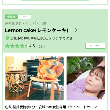
安城市
リラク
自然派温活とリンパと小顔
Lemon cake(レモンケーキ)
安城市桜井町中新田82-1 メゾンオカダ1F
4.5
WEB予約
/
28件
名鉄 桜井駅徒歩1分！安城市の女性専用プライベートサロン