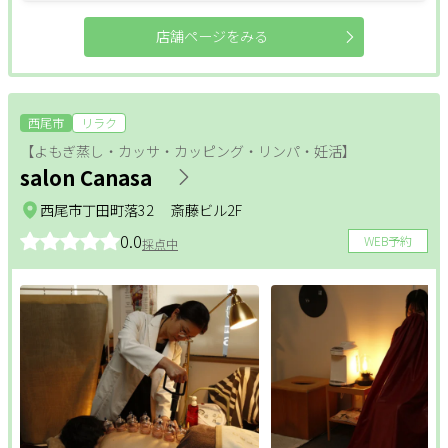
店舗ページをみる
西尾市
リラク
【よもぎ蒸し・カッサ・カッピング・リンパ・妊活】
salon Canasa
西尾市丁田町落32 斎藤ビル2F
0.0
WEB予約
採点中