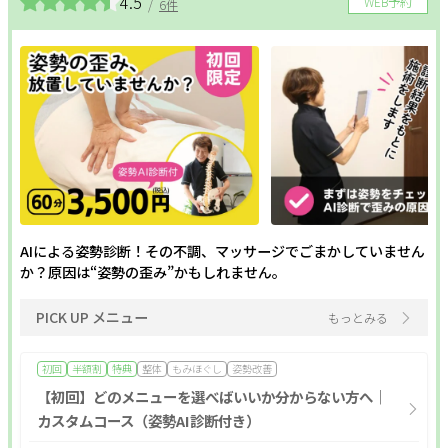
4.5
WEB予約
/
6件
ポイント利用OK
割引あり
20時以降営業
個室あり
現金払いのみ
キャッシュレスOK
駐車場あり
駅近
24H営業
成人式
1人のスタッフが最後まで対応
メンズにおすすめ
ペア施術OK
半額
予約なしOK
モニター
女性スタッフのみ
女性専用
キッズルーム
キッズメニュー
子ども向け
スクールあり
バリアフリー
メンズ専門
24時間営業
出張・訪問
入会金無料
体験あり
1対1
少人数
資格取得支援
初心者歓迎
AIによる姿勢診断！その不調、マッサージでごまかしていません
か？原因は“姿勢の歪み”かもしれません。
1day
オンライン
PICK UP メニュー
もっとみる
フリーワード
初回
半額割
特典
整体
もみほぐし
姿勢改善
【初回】どのメニューを選べばいいか分からない方へ｜
カスタムコース（姿勢AI診断付き）