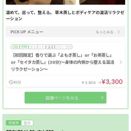
温めて、巡って、整える。 草木蒸しとボディケアの温活リラクゼ
ーション
PICK UP メニュー
もっとみる
初回
特典
ダイエット
温活
ハリ・つや
【初回限定】香りで選ぶ「よもぎ蒸し」or「お茶蒸し」
or「セイタカ蒸し」(30分)〜身体の内側から整える温活
リラクゼーション〜
¥3,300
45分
￥3,850
店舗ページをみる
安城市
整体