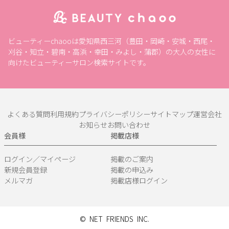
ポイント利用OK
割引あり
20時以降営業
個室あり
現金払いのみ
キャッシュレスOK
駐車場あり
駅近
ビューティーchaooは愛知県西三河（豊田・岡崎・安城・西尾・
24H営業
成人式
1人のスタッフが最後まで対応
刈谷・知立・碧南・高浜・幸田・みよし・蒲郡）の大人の女性に
メンズにおすすめ
ペア施術OK
半額
予約なしOK
向けたビューティーサロン検索サイトです。
モニター
女性スタッフのみ
女性専用
キッズルーム
キッズメニュー
子ども向け
スクールあり
バリアフリー
メンズ専門
24時間営業
出張・訪問
入会金無料
よくある質問
利用規約
プライバシーポリシー
サイトマップ
運営会社
体験あり
1対1
少人数
資格取得支援
初心者歓迎
お知らせ
お問い合わせ
会員様
掲載店様
1day
オンライン
ログイン／マイページ
掲載のご案内
フリーワード
新規会員登録
掲載の申込み
メルマガ
掲載店様ログイン
© NET FRIENDS INC.