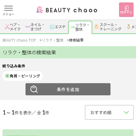
ログイン
メニュー
絞り込み
ヘア・
ネイル・
スクール・
リラク・
エステ
メ
すでに会員の方
はじめてご利用の方
メイク
まつげ
トレーニング
整体
ジャンル
ログイン
新規会員登録
BEAUTY chaoo TOP
リラク・整体
検索結果
リラク・整体の検索結果
リラク
整体
ジャンルで探す
絞り込み条件
エリア
角質・ピーリング
ヘア・メイク
ネイル・まつげ
エステ
岡崎・幸田
条件を追加
安城
刈谷・知立
・蒲郡
リラク・整体
スクール・
メンズ
トレーニング
西尾
豊田・みよし
碧南・高浜
1～1
1
件を表示／ 全
件
豊明・大府・知多・
サービス
その他
東浦
大人女子トピック
ランキング