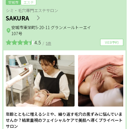
リラクメニュー
安城市
エステ
シミ・毛穴専門エステサロン
サポート
SAKURA
整体
アロマ・リンパ
フットケア
よくある質問
利用規約
安城市東栄町5-20-11 グランメールトーエイ
ダイエット
もみほぐし
インナーケア
プライバシーポリシー
107号
サイトマップ
運営会社
4.5
お知らせ
WEB予約
/
5件
更年期
温活
姿勢改善
お問い合わせ
ヘッドケア
足つぼ
美白
掲載店様
フェムケア
フェイシャル
ボディ
掲載のご案内
掲載の申込み
ホワイトニング
オールハンド
エイジングケア
掲載店様ログイン
毛穴
セルフエステ
シェービング
角質・ピーリング
シミ・しわ
ハリ・つや
年齢とともに増えるシミや、繰り返す毛穴の黒ずみに悩んでいま
閉じる
せんか？結果重視のフェイシャルケアで美肌へ導くプライベート
サロン
二の腕・ハミ肉
太もも・ヒップ
ボディメイク