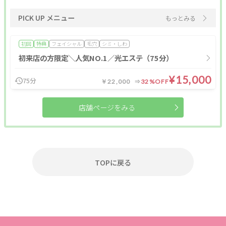
PICK UP メニュー
もっとみる
肩・背中・腰
産前・産後
初回
特典
フェイシャル
毛穴
シミ・しわ
整体メニュー
初来店の方限定＼人気NO.1／光エステ（75分）
¥15,000
アロマ・リンパ
フットケア
もみほぐし
75分
￥22,000
32%OFF
インナーケア
更年期
温活
店舗ページをみる
姿勢改善
ヘッドケア
足つぼ
オールハンド
肩・背中・腰
産前・産後
TOPに戻る
整体
条件