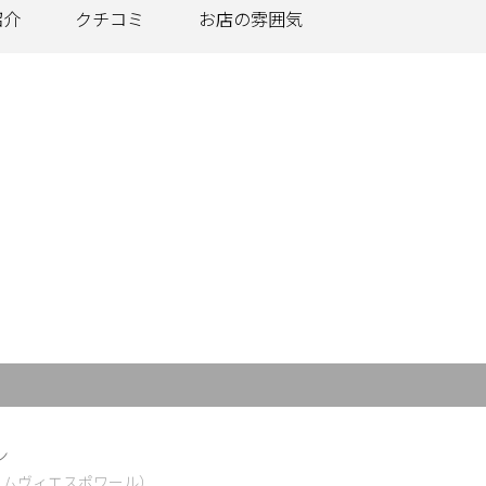
紹介
クチコミ
お店の
雰囲気
ン
ームヴィエスポワール）