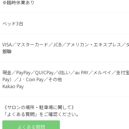
※臨時休業あり
ベッド3台
VISA／マスターカード／JCB／アメリカン・エキスプレス／
銀聯
現金／PayPay／QUICPay／d払い／au PAY／メルペイ／支付宝
Pay）／J‐Coin Pay／その他
Kakao Pay
《サロンの場所・駐車場に関して》
「よくある質問」をご確認ください。
よくある質問