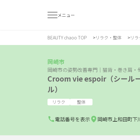
メニュー
BEAUTY chaoo TOP
リラク・整体
リラ
すでに会員の方
はじめてご利用
ログイン
新規会員登
岡崎市
岡崎市の姿勢改善専門｜猫背・巻き肩・
Croom vie espoir（シ
ジャンルで探す
ル）
リラク
整体
ヘア・メイク
ネイル・まつげ
エ
電話番号を表示
岡崎市上和田町下川田1
スクール・
リラク・整体
メ
トレーニング