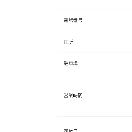
掲載店様
掲載のご案内
掲載の申込み
電話番号
掲載店様ログイン
住所
閉じる
駐車場
営業時間
定休日