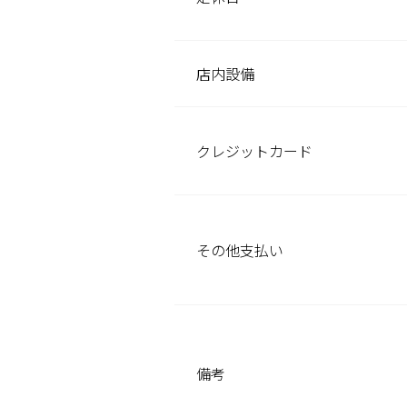
店内設備
クレジット
カード
その他
支払い
備考