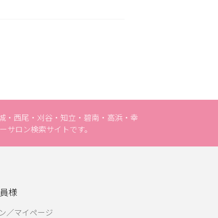
安城・西尾・刈谷・知立・碧南・高浜・幸
ーサロン検索サイトです。
員様
ン／マイページ