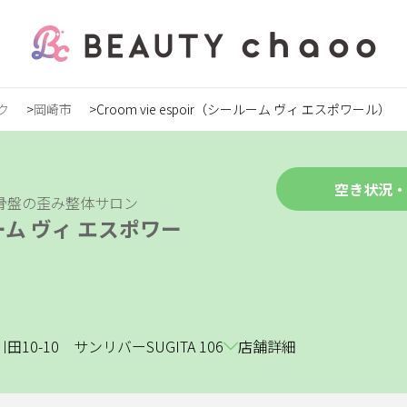
ク
岡崎市
Croom vie espoir（シールーム ヴィ エスポワール）
の方
録
空き状況・
骨盤の歪み整体サロン
ールーム ヴィ エスポワー
ステ
0-10 サンリバーSUGITA 106
店舗詳細
ンズ