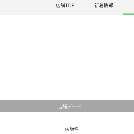
店舗TOP
新着情報
サービス
大人女子トピック
ランキング
サポート
よくある質問
利用規約
プライバシーポリシー
サイトマップ
運営会社
お知らせ
店舗データ
お問い合わせ
店舗名