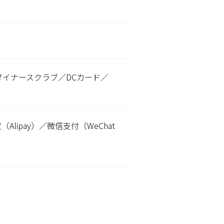
ダイナースクラブ／DCカード／
（Alipay）／微信支付（WeChat