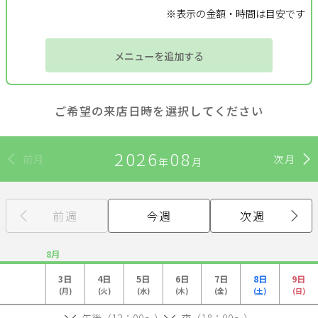
※表示の金額・時間は目安です
サポート
メニューを追加する
よくある質問
利用規約
プライバシーポリシー
サイトマップ
運営会社
お知らせ
ご希望の来店日時を選択してください
お問い合わせ
2026
08
前月
次月
年
月
掲載店様
掲載のご案内
掲載の申込み
前週
今週
次週
掲載店様ログイン
8月
3日
4日
5日
6日
7日
8日
9日
(月)
(火)
(水)
(木)
(金)
(土)
(日)
閉じる