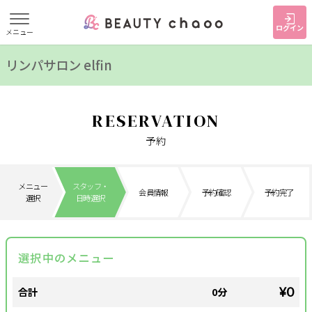
ログイン
メニュー
リンパサロン elfin
すでに会員の方
はじめてご利用の方
ログイン
新規会員登録
RESERVATION
ジャンルで探す
予約
ヘア・メイク
ネイル・まつげ
エステ
メニュー
スタッフ・
会員情報
予約確認
予約完了
選択
日時選択
リラク・整体
スクール・
メンズ
トレーニング
選択中のメニュー
サービス
¥0
合計
0分
大人女子トピック
ランキング