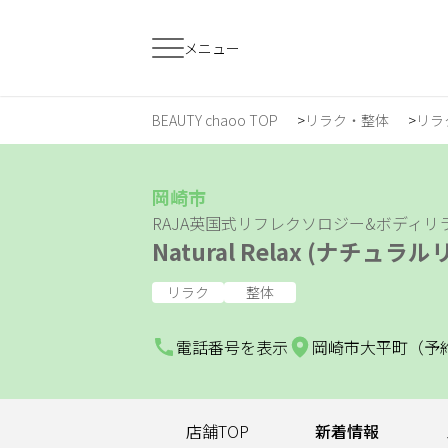
メニュー
BEAUTY chaoo TOP
リラク・整体
リラ
すでに会員の方
はじめてご利用
ログイン
新規会員登
岡崎市
RAJA英国式リフレクソロジー&ボディリ
Natural Relax (ナチュラ
ジャンルで探す
リラク
整体
ヘア・メイク
ネイル・まつげ
エ
電話番号を表示
岡崎市大平町（予
スクール・
リラク・整体
メ
トレーニング
店舗TOP
新着情報