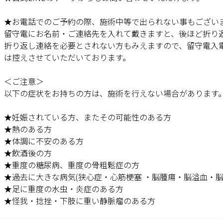
★お電話でのご予約の際、施術中等で出られない事もござい
留守電にお名前・ご連絡先を入れて戴きますと、後ほど折り
折り返し連絡を必要とされない方もみえますので、留守電入
は控えさせていただいております。
＜ご注意＞
以下の症状をお持ちの方は、施術を行えない場合があります
★妊娠されている方、またその可能性のある方
★熱のある方
★体調に不安のある方
★飲酒後の方
★重度の糖尿病、重度の骨粗鬆症の方
★過去に大きな病気(狭心症・心筋梗塞 ・脳腫瘍・脳溢血・
★足に重度の水虫・炎症のある方
★怪我・捻挫・下肢に重い静脈瘤のある方