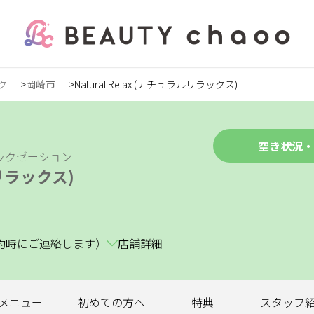
ク
岡崎市
Natural Relax (ナチュラルリラックス)
の方
録
空き状況・
ラクゼーション
ルリラックス)
ステ
約時にご連絡します）
店舗詳細
ンズ
メニュー
初めての
方へ
特典
スタッフ