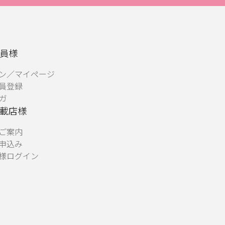
員様
ン／マイページ
員登録
ガ
載店様
ご案内
申込み
様ログイン