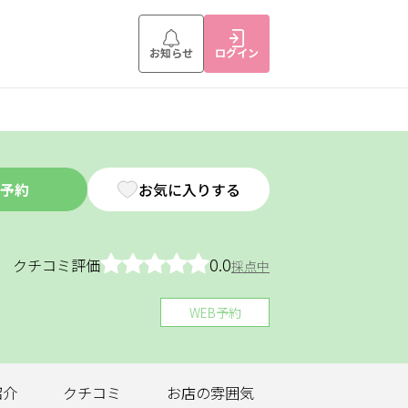
お知らせ
ログイン
予約
お気に入りする
0.0
クチコミ評価
採点中
WEB予約
紹介
クチコミ
お店の
雰囲気