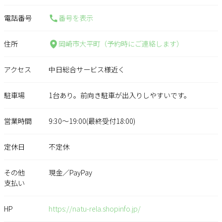
電話番号
番号を表示
住所
岡崎市大平町（予約時にご連絡します）
アクセス
中日総合サービス様近く
駐車場
1台あり。前向き駐車が出入りしやすいです。
営業時間
9:30～19:00(最終受付18:00)
定休日
不定休
その他
現金／PayPay
支払い
HP
https://natu-rela.shopinfo.jp/