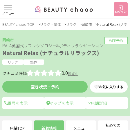
ログイン
メニュー
BEAUTY chaoo TOP
リラク・整体
リラク
岡崎市
Natural Relax 
すでに会員の方
はじめてご利用の方
ログイン
新規会員登録
岡崎市
WEB予約
RAJA英国式リフレクソロジー&ボディリラクゼーション
Natural Relax (ナチュラルリラックス)
ジャンルで探す
リラク
整体
0.0
クチコミ評価
採点中
ヘア・メイク
ネイル・まつげ
エステ
空き状況・予約
お気に入りする
リラク・整体
スクール・
メンズ
トレーニング
店舗詳細
サービス
大人女子トピック
ランキング
初めての
店舗TOP
新着情報
メニュー