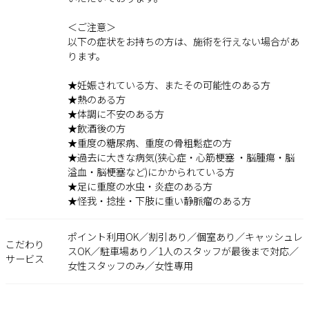
＜ご注意＞
以下の症状をお持ちの方は、施術を行えない場合があ
ります。
★妊娠されている方、またその可能性のある方
★熱のある方
★体調に不安のある方
★飲酒後の方
★重度の糖尿病、重度の骨粗鬆症の方
★過去に大きな病気(狭心症・心筋梗塞 ・脳腫瘍・脳
溢血・脳梗塞など)にかかられている方
★足に重度の水虫・炎症のある方
★怪我・捻挫・下肢に重い静脈瘤のある方
ポイント利用OK／割引あり／個室あり／キャッシュレ
こだわり
スOK／駐車場あり／1人のスタッフが最後まで対応／
サービス
女性スタッフのみ／女性専用