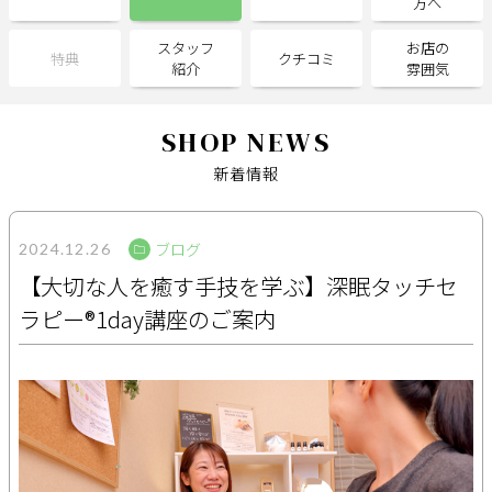
方へ
スタッフ
お店の
サポート
特典
クチコミ
紹介
雰囲気
よくある質問
利用規約
プライバシーポリシー
サイトマップ
SHOP NEWS
運営会社
お知らせ
新着情報
お問い合わせ
ブログ
2024.12.26
掲載店様
【大切な人を癒す手技を学ぶ】深眠タッチセ
掲載のご案内
掲載の申込み
ラピー®1day講座のご案内
掲載店様ログイン
閉じる