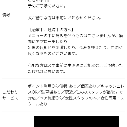
予めご了承ください。
備考
犬が苦手な方は事前にお知らせください。
【治療中、通院中の方へ】
メニューの中に痛みを伴うものはございませんが、筋
肉にアプローチしたり
足裏の反射区を刺激したり、歪みを整えたり、血流が
良くなるものがございます。
心配な方は必ず事前に主治医にご相談の上ご予約いた
だければと思います。
ポイント利用OK／割引あり／個室あり／キャッシュレ
こだわり
スOK／駐車場あり／駅近／1人のスタッフが最後まで
サービス
対応／ペア施術OK／女性スタッフのみ／女性専用／ス
クールあり