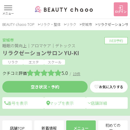
ログイン
メニュー
BEAUTY chaoo TOP
リラク・整体
リラク
安城市
リラクゼーションサロン
すでに会員の方
はじめてご利用の方
ログイン
新規会員登録
安城市
WEB予約
睡眠の質向上｜アロマケア｜デトックス
リラクゼーションサロン YU-KI
ジャンルで探す
リラク
エステ
スクール
5.0
クチコミ評価
/
19件
ヘア・メイク
ネイル・まつげ
エステ
空き状況・予約
お気に入りする
リラク・整体
スクール・
メンズ
トレーニング
店舗詳細
サービス
大人女子トピック
ランキング
初めての
店舗TOP
新着情報
メニュー