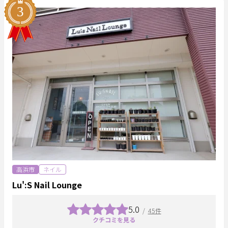
高浜市
ネイル
Lu':S Nail Lounge
5.0
/
45件
クチコミを見る