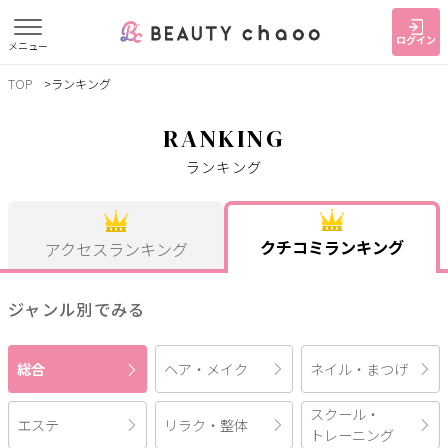
ログイン
メニュー
TOP
ランキング
すでに会員の方
はじめてご利用の方
ログイン
新規会員登録
RANKING
ランキング
ジャンルで探す
クチコミランキング
アクセスランキング
ヘア・メイク
ネイル・まつげ
エステ
リラク・整体
スクール・
メンズ
ジャンル別でみる
トレーニング
ヘア・メイク
ネイル・まつげ
総合
サービス
スクール・
エステ
リラク・整体
大人女子トピック
ランキング
トレーニング