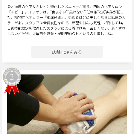
髪と頭皮のケア＆キレイに特化したメニューが揃う、西尾のヘアサロン
「ルビー」。イチオシは、“傷まない”“臭わない”“低刺激”と好条件が揃っ
た、植物性ヘアカラー『和漢彩染』。染めるほどに美しくなると話題のカ
ラーだよ。スタッフは全員女性なので、希望や悩みも気軽に相談してね。
１級技能検定を取得したスタッフによる着付けも、苦しくない、着くずれ
しないと評判。火曜日も営業・早朝予約ＯＫというのも嬉しいね。
店舗TOPをみる