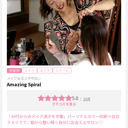
安城市
メイク
エステ
スクール
メイク＆エステサロン
Amazing Spiral
5.0
/
34件
クチコミを見る
「30代からのメイク迷子を卒業」パーソナルカラー診断×似合
うメイクで、肌から整い輝く自分に出会えるサロン♡