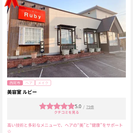
西尾市
ヘア
メイク
美容室 ルビー
5.0
/
79件
クチコミを見る
高い技術と多彩なメニューで、ヘアの“美”と“健康”をサポート
☆