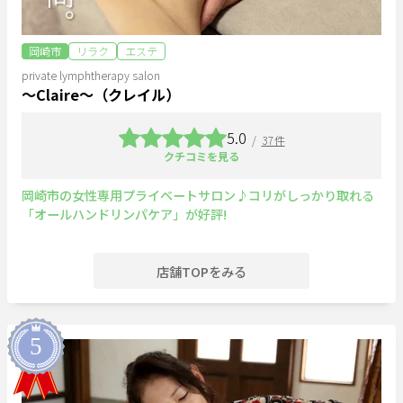
岡崎市
リラク
エステ
private lymphtherapy salon
～Claire～（クレイル）
5.0
/
37件
クチコミを見る
岡崎市の女性専用プライベートサロン♪コリがしっかり取れる
「オールハンドリンパケア」が好評!
店舗TOPをみる