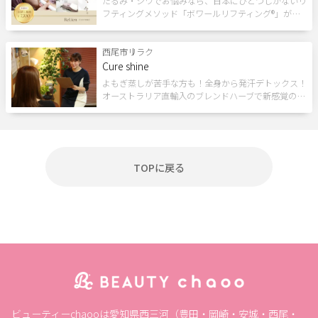
たるみ・シワでお悩みなら、日本にひとつしかないリ
フティングメソッド「ボワールリフティング®」が…
個室あり
成人式
1人のスタッフが最後まで対応
メンズにおすすめ
予約なしOK
半額
20時以降営業
西尾市
リラク
モニター
女性スタッフのみ
女性専用
キッズルーム
Cure shine
キッズメニュー
よもぎ蒸しが苦手な方も！全身から発汗デトックス！
子ども向け
スクールあり
バリアフリー
オーストラリア直輸入のブレンドハーブで新感覚の…
メンズ専門
24時間営業
出張・訪問
入会金無料
体験あり
1対1
少人数
資格取得支援
初心者歓迎
1day
オンライン
TOPに戻る
フリーワード
閉じる
ビューティーchaooは愛知県西三河（豊田・岡崎・安城・西尾・