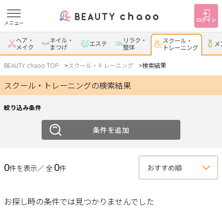
ログイン
メニュー
絞り込み
ヘア・
ネイル・
リラク・
スクール・
エステ
メ
すでに会員の方
はじめてご利用の方
メイク
まつげ
整体
トレーニング
ジャンル
ログイン
新規会員登録
BEAUTY chaoo TOP
スクール・トレーニング
検索結果
スクール・トレーニングの検索結果
スクール
トレーニング
ジャンルで探す
絞り込み条件
エリア
ヘア・メイク
ネイル・まつげ
エステ
条件を追加
岡崎・幸田
安城
刈谷・知立
・蒲郡
リラク・整体
スクール・
メンズ
トレーニング
0
0
件を表示／ 全
件
西尾
豊田・みよし
碧南・高浜
豊明・大府・知多・
サービス
その他
東浦
お探し時の条件では見つかりませんでした
大人女子トピック
ランキング