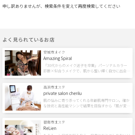
目的
申し訳ありませんが、検索条件を変えて再度検索してください
サポート
スクール
よくある質問
利用規約
ネイル
メイク・カラー
セラピスト
プライバシーポリシー
サイトマップ
よく見られているお店
運営会社
お知らせ
ダンス
ゴルフ
整体・トレーナー
お問い合わせ
安城市
メイク
Amazing Spiral
その他習い事
「30代からのメイク迷子を卒業」パーソナルカラー
診断×似合うメイクで、肌から整い輝く自分に出会…
トレーニング
掲載店様
掲載のご案内
掲載の申込み
高浜市
エステ
パーソナル
ヨガ
その他スポーツ
private salon cherilu
掲載店様ログイン
肌の悩みに寄り添ってくれる年齢肌専門サロン。確か
な技術と高性能マシンで結果を目指すから「肌が変…
条件
ポイント利用OK
碧南市
割引あり
エステ
ペア施術OK
駐車場あり
閉じる
ReLien
現金払いのみ
キャッシュレスOK
駅近
24H営業