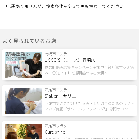
目的
申し訳ありませんが、検索条件を変えて再度検索してください
サポート
スクール
よくある質問
利用規約
ネイル
メイク・カラー
セラピスト
プライバシーポリシー
サイトマップ
よく見られているお店
運営会社
お知らせ
ダンス
ゴルフ
整体・トレーナー
お問い合わせ
岡崎市
エステ
LICCO'S（リコス）岡崎店
その他習い事
夏の肌悩み応援キャンペーン実施中！繰り返すシミ悩
みに◎光フォトで透明感のある素肌へ
トレーニング
掲載店様
掲載のご案内
掲載の申込み
西尾市
エステ
パーソナル
ヨガ
その他スポーツ
S'allier ～サリエ～
掲載店様ログイン
西尾市でここだけ！たるみ・シワ改善のためのリフト
アップ施術「ボワールリフティング®」専門サロン
条件
ポイント利用OK
西尾市
割引あり
リラク
ペア施術OK
駐車場あり
閉じる
Cure shine
現金払いのみ
キャッシュレスOK
駅近
24H営業