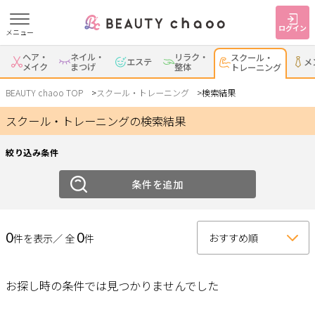
ログイン
メニュー
絞り込み
ヘア・
ネイル・
リラク・
スクール・
エステ
メ
すでに会員の方
はじめてご利用の方
メイク
まつげ
整体
トレーニング
ジャンル
ログイン
新規会員登録
BEAUTY chaoo TOP
スクール・トレーニング
検索結果
スクール・トレーニングの検索結果
スクール
トレーニング
ジャンルで探す
絞り込み条件
エリア
ヘア・メイク
ネイル・まつげ
エステ
条件を追加
岡崎・幸田
安城
刈谷・知立
・蒲郡
リラク・整体
スクール・
メンズ
トレーニング
0
0
件を表示／ 全
件
西尾
豊田・みよし
碧南・高浜
豊明・大府・知多・
サービス
その他
東浦
お探し時の条件では見つかりませんでした
大人女子トピック
ランキング