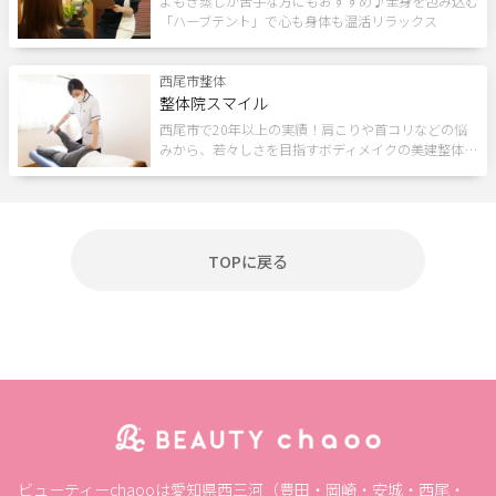
よもぎ蒸しが苦手な方にもおすすめ♪全身を包み込む
「ハーブテント」で心も身体も温活リラックス
個室あり
成人式
1人のスタッフが最後まで対応
メンズにおすすめ
予約なしOK
半額
20時以降営業
西尾市
整体
モニター
女性スタッフのみ
女性専用
キッズルーム
整体院スマイル
キッズメニュー
西尾市で20年以上の実績！肩こりや首コリなどの悩
子ども向け
スクールあり
バリアフリー
みから、若々しさを目指すボディメイクの美建整体…
メンズ専門
24時間営業
出張・訪問
入会金無料
体験あり
1対1
少人数
資格取得支援
初心者歓迎
1day
オンライン
TOPに戻る
フリーワード
閉じる
ビューティーchaooは愛知県西三河（豊田・岡崎・安城・西尾・