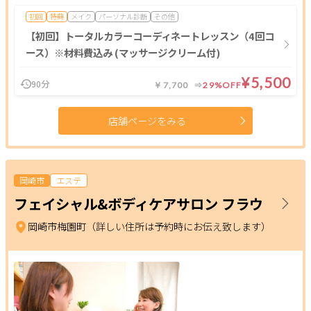
個室あり
成人式
1人のスタッフが最後まで対応
初回
特典
メイク
パーソナル診断
その他
【初回】トータルカラーコーディネートレッスン（4回コ
メンズにおすすめ
予約なしOK
半額
20時以降営業
ース）※材料費込み (マッサージクリーム付)
モニター
女性スタッフのみ
女性専用
キッズルーム
¥5,500
キッズメニュー
子ども向け
スクールあり
バリアフリー
90分
￥7,700
29%OFF
メンズ専門
24時間営業
出張・訪問
入会金無料
店舗ページをみる
体験あり
1対1
少人数
資格取得支援
初心者歓迎
1day
オンライン
岡崎市
エステ
フリーワード
フェイシャル&ボディケアサロン フラウ
岡崎市梅園町（詳しい住所は予約時にお伝え致します）
閉じる