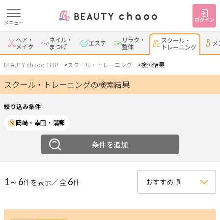
ログイン
メニュー
絞り込み
ヘア・
ネイル・
リラク・
スクール・
エステ
メ
すでに会員の方
はじめてご利用の方
メイク
まつげ
整体
トレーニング
ジャンル
ログイン
新規会員登録
BEAUTY chaoo TOP
スクール・トレーニング
検索結果
スクール・トレーニングの検索結果
スクール
トレーニング
ジャンルで探す
絞り込み条件
エリア
岡崎・幸田・蒲郡
ヘア・メイク
ネイル・まつげ
エステ
岡崎・幸田
条件を追加
安城
刈谷・知立
・蒲郡
リラク・整体
スクール・
メンズ
トレーニング
西尾
豊田・みよし
碧南・高浜
1～6
6
件を表示／ 全
件
豊明・大府・知多・
サービス
その他
東浦
大人女子トピック
ランキング