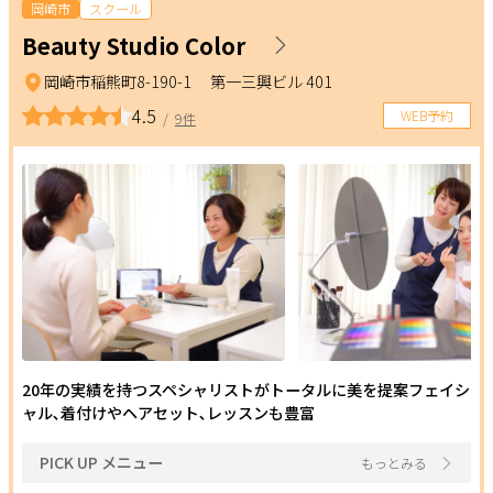
目的
岡崎市
スクール
Beauty Studio Color
サポート
スクール
岡崎市稲熊町8-190-1 第一三興ビル 401
よくある質問
利用規約
ネイル
メイク・カラー
セラピスト
4.5
WEB予約
/
9件
プライバシーポリシー
サイトマップ
運営会社
お知らせ
ダンス
ゴルフ
整体・トレーナー
お問い合わせ
その他習い事
トレーニング
掲載店様
掲載のご案内
掲載の申込み
パーソナル
ヨガ
その他スポーツ
掲載店様ログイン
条件
20年の実績を持つスペシャリストがトータルに美を提案フェイシ
ャル､着付けやヘアセット､レッスンも豊富
ポイント利用OK
割引あり
ペア施術OK
駐車場あり
閉じる
PICK UP メニュー
もっとみる
現金払いのみ
キャッシュレスOK
駅近
24H営業