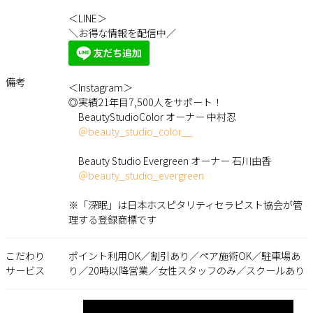
＜LINE＞
＼お得な情報を配信中／
備考
＜Instagram＞
◎実績21年目7,500人をサポート！
BeautyStudioColor オーナー 中村忍
＠beauty_studio_color__
Beauty Studio Evergreen オーナー 石川由香
＠beauty_studio_evergreen
※「深眠」は日本ホスピタリティセラピスト協会が管
理する登録商標です
こだわり
ポイント利用OK／割引あり／ペア施術OK／駐車場あ
サービス
り／20時以降営業／女性スタッフのみ／スクールあり