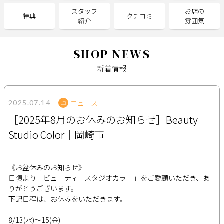
スタッフ
お店の
特典
クチコミ
紹介
雰囲気
サポート
よくある質問
利用規約
SHOP NEWS
プライバシーポリシー
サイトマップ
新着情報
運営会社
お知らせ
お問い合わせ
ニュース
2025.07.14
［2025年8月のお休みのお知らせ］Beauty
掲載店様
Studio Color｜岡崎市
掲載のご案内
掲載の申込み
掲載店様ログイン
《お盆休みのお知らせ》
日頃より「ビューティースタジオカラー」をご愛顧いただき、あ
りがとうございます。
下記日程は、お休みをいただきます。
閉じる
8/13(水)～15(金)