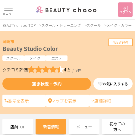
ログイン
メニュー
BEAUTY chaoo TOP
スクール・トレーニング
スクール
メイク・カラー
すでに会員の方
はじめてご利用の方
ログイン
新規会員登録
岡崎市
WEB予約
Beauty Studio Color
ジャンルで探す
スクール
メイク
エステ
4.5
クチコミ評価
/
9件
ヘア・メイク
ネイル・まつげ
エステ
空き状況・予約
お気に入りする
リラク・整体
スクール・
メンズ
トレーニング
店舗詳細
サービス
初めての
店舗TOP
新着情報
メニュー
大人女子トピック
ランキング
方へ