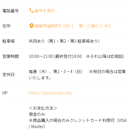
電話番号
番号を表示
住所
岡崎市稲熊町8-190-1 第一三興ビル 401
駐車場
共同あり（第1・第2・第3 駐車場あり）
営業時間
10:00～21:00 (最終受付19:00 ※それ以降は応相談)
毎週（木）、第1・3・4（日） ※祝日の場合は営業
定休日
いたします。
HP
https://studiocolor.net/
＜お支払方法＞
現金のみ
※商品購入の場合のみクレジットカード利用可（VISA
/ Master）