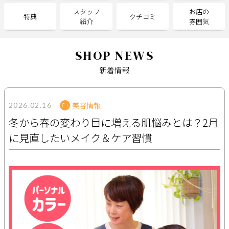
スタッフ
お店の
特典
クチコミ
紹介
雰囲気
サポート
よくある質問
利用規約
SHOP NEWS
プライバシーポリシー
サイトマップ
新着情報
運営会社
お知らせ
お問い合わせ
美容情報
2026.02.16
冬から春の変わり目に増える肌悩みとは？2月
掲載店様
に見直したいメイク＆ケア習慣
掲載のご案内
掲載の申込み
掲載店様ログイン
閉じる