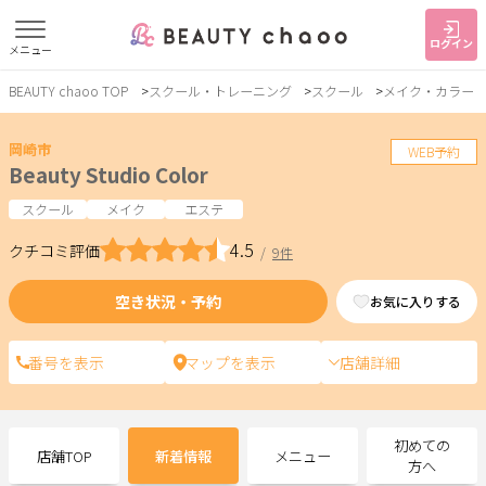
ログイン
メニュー
BEAUTY chaoo TOP
スクール・トレーニング
スクール
メイク・カラー
すでに会員の方
はじめてご利用の方
ログイン
新規会員登録
岡崎市
WEB予約
Beauty Studio Color
ジャンルで探す
スクール
メイク
エステ
4.5
クチコミ評価
/
9件
ヘア・メイク
ネイル・まつげ
エステ
空き状況・予約
お気に入りする
リラク・整体
スクール・
メンズ
トレーニング
店舗詳細
サービス
初めての
店舗TOP
新着情報
メニュー
大人女子トピック
ランキング
方へ