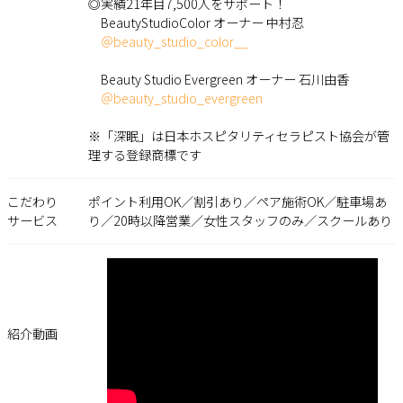
◎実績21年目7,500人をサポート！
BeautyStudioColor オーナー 中村忍
＠beauty_studio_color__
Beauty Studio Evergreen オーナー 石川由香
＠beauty_studio_evergreen
※「深眠」は日本ホスピタリティセラピスト協会が管
理する登録商標です
こだわり
ポイント利用OK／割引あり／ペア施術OK／駐車場あ
サービス
り／20時以降営業／女性スタッフのみ／スクールあり
紹介動画